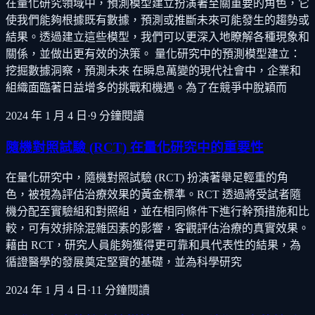
在量化研究領域中，預測模型建立扮演著至關重要的角色，它
使我們能夠根據既有數據，預測或推斷未來可能發生的趨勢或
結果。透過建立這些模型，我們可以更深入地瞭解各種現象和
關係，並做出更有效的決策。 量化研究中的預測模型建立：
挖掘數據洞察，預測未來 在瞬息萬變的現代社會中，企業和
組織面臨著日益增多的挑戰和機遇。為了在競爭中脫穎而
2024 年 1 月 4 日
·
9
分鐘閱讀
隨機對照試驗 (RCT) 在量化研究中的重要性
在量化研究中，隨機對照試驗 (RCT) 扮演著舉足輕重的角
色，被視為評估治療效果的黃金標準。RCT 透過將受試者隨
機分配至實驗組和對照組，並在相同條件下進行幹預措施和比
較，可有效排除混雜因素的影響，客觀評估治療的真實效果。
藉由 RCT，研究人員能夠獲得更可靠和具代表性的結果，為
循證醫學的發展奠定堅實的基礎，並為科學研究
2024 年 1 月 4 日
·
11
分鐘閱讀