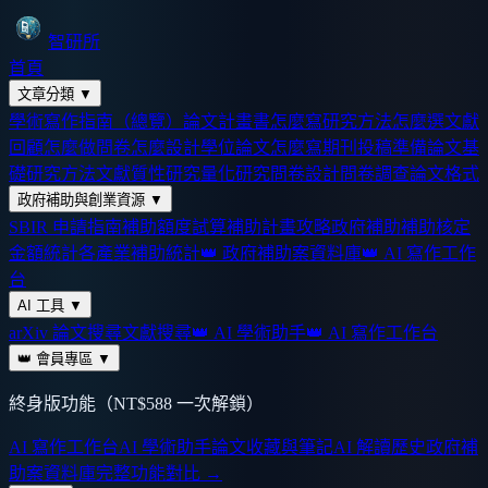
智研所
首頁
文章分類
▼
學術寫作指南（總覽）
論文計畫書怎麼寫
研究方法怎麼選
文獻
回顧怎麼做
問卷怎麼設計
學位論文怎麼寫
期刊投稿準備
論文基
礎
研究方法
文獻
質性研究
量化研究
問卷設計
問卷調查
論文格式
政府補助與創業資源
▼
SBIR 申請指南
補助額度試算
補助計畫攻略
政府補助
補助核定
金額統計
各產業補助統計
👑 政府補助案資料庫
👑 AI 寫作工作
台
AI 工具
▼
arXiv 論文搜尋
文獻搜尋
👑 AI 學術助手
👑 AI 寫作工作台
👑 會員專區
▼
終身版功能（NT$588 一次解鎖）
AI 寫作工作台
AI 學術助手
論文收藏與筆記
AI 解讀歷史
政府補
助案資料庫
完整功能對比 →