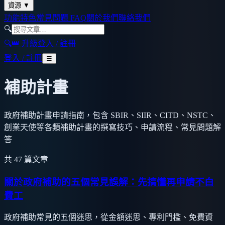
資源
▼
功能特色
常見問題 FAQ
關於我們
聯絡我們
🔍
🔍
👑 升級
登入 / 註冊
登入 / 註冊
☰
補助計畫
政府補助計畫申請指南，包含 SBIR、SIIR、CITD、NSTC、
創業天使等各類補助計畫的撰寫技巧、申請流程、常見問題解
答
共
47
篇文章
關於政府補助的五個常見誤解：先搞懂再申請不白
費工
政府補助常見的五個迷思，從金額迷思、專利門檻、免費資