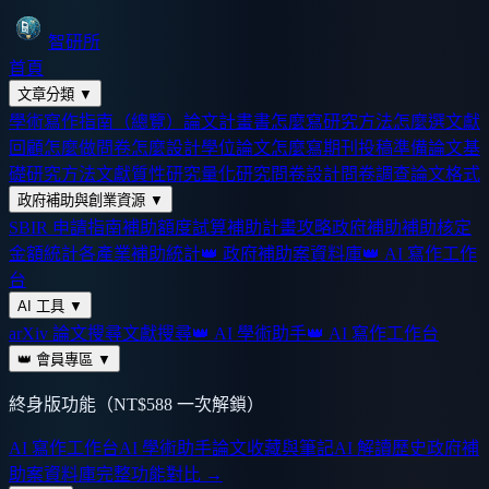
智研所
首頁
文章分類
▼
學術寫作指南（總覽）
論文計畫書怎麼寫
研究方法怎麼選
文獻
回顧怎麼做
問卷怎麼設計
學位論文怎麼寫
期刊投稿準備
論文基
礎
研究方法
文獻
質性研究
量化研究
問卷設計
問卷調查
論文格式
政府補助與創業資源
▼
SBIR 申請指南
補助額度試算
補助計畫攻略
政府補助
補助核定
金額統計
各產業補助統計
👑 政府補助案資料庫
👑 AI 寫作工作
台
AI 工具
▼
arXiv 論文搜尋
文獻搜尋
👑 AI 學術助手
👑 AI 寫作工作台
👑 會員專區
▼
終身版功能（NT$588 一次解鎖）
AI 寫作工作台
AI 學術助手
論文收藏與筆記
AI 解讀歷史
政府補
助案資料庫
完整功能對比 →