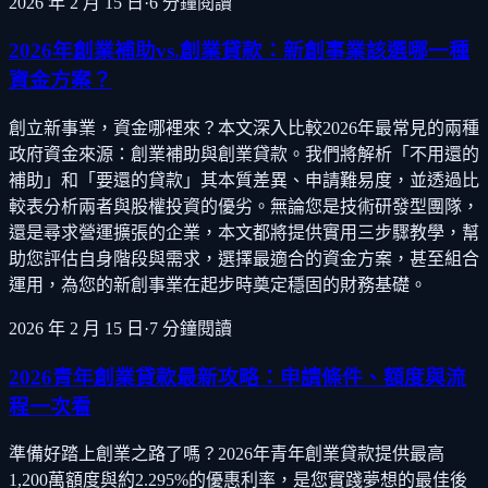
2026 年 2 月 15 日
·
6
分鐘閱讀
2026年創業補助vs.創業貸款：新創事業該選哪一種
資金方案？
創立新事業，資金哪裡來？本文深入比較2026年最常見的兩種
政府資金來源：創業補助與創業貸款。我們將解析「不用還的
補助」和「要還的貸款」其本質差異、申請難易度，並透過比
較表分析兩者與股權投資的優劣。無論您是技術研發型團隊，
還是尋求營運擴張的企業，本文都將提供實用三步驟教學，幫
助您評估自身階段與需求，選擇最適合的資金方案，甚至組合
運用，為您的新創事業在起步時奠定穩固的財務基礎。
2026 年 2 月 15 日
·
7
分鐘閱讀
2026青年創業貸款最新攻略：申請條件、額度與流
程一次看
準備好踏上創業之路了嗎？2026年青年創業貸款提供最高
1,200萬額度與約2.295%的優惠利率，是您實踐夢想的最佳後