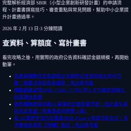
完整解析經濟部 SBIR（小型企業創新研發計畫）的申請流
程、計畫書撰寫技巧、審查重點與常見問題，幫助中小企業提
升計畫通過率。
2026 年 2 月 13 日
·
3
分鐘閱讀
查資料、算額度、寫計畫書
看完攻略之後，用實際的政府公告資料確認金額規模，再開始
動筆。
各產業補助核定金額統計
依政府公告資料統計的中位
數、級距分布與逐年趨勢，免註冊可看
補助額度試算
SBIR／SIIR／CITD 等 6 大方案的資格比
對與預估金額
政府補助案資料庫
11 萬筆核定案逐筆可查，含計畫名稱
與核定金額（免費會員可預覽 3 筆）
看 AI 實際生成的計畫書
SBIR Phase 1 逐章示範全文，含
字數達成率與【待補】標記，免註冊可看