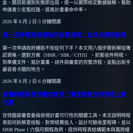
金、題目新潮到失敗即出局，逐一以實際核定數據破解，幫助
申請者少走冤枉路、提高計畫書命中率。
2026 年 8 月 2 日
·
5
分鐘閱讀
第一次申請政府補助的完整流程：從找方案到送件
第一次申請政府補助不知從何下手？本文用八個步驟拆解從確
認資格、選對方案（SBIR／SIIR／CITD）、抓緊收件時程，
到準備文件、寫計畫書、送件與審查的完整流程，並點出新手
最容易卡關的地方。
2026 年 8 月 2 日
·
6
分鐘閱讀
計畫時程與甘特圖怎麼排？審查委員在時程表上看
什麼
甘特圖是審查委員檢視計畫可行性的關鍵工具。本文說明時程
表如何拆解查核點、對齊經費投入、設計可驗收里程碑，並以
SBIR Phase 1 六個月期程為例，提供時程表結構範本與風險緩