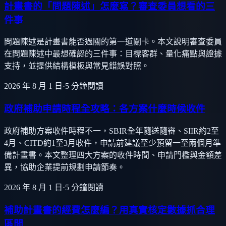
計畫書的「問題陳述」怎麼寫？審查委員想看的三
件事
問題陳述是計畫書能否過關的第一道關卡。本文說明審查委員
在問題陳述中最想確認的三件事：目標客群、量化痛點與證據
支持，並提供結構模板與常見錯誤對照。
2026 年 8 月 1 日
·
5
分鐘閱讀
政府補助申請時程全攻略：各方案什麼時候收件
政府補助方案收件時程不一，SBIR全年隨送隨審、SIIR約2至
4月、CITD約1至3月收件，申請前建議至少預留一至兩個月準
備計畫書。本文整理四大方案的收件時間、申請門檻與金額差
異，協助企業提前規劃申請節奏。
2026 年 8 月 1 日
·
5
分鐘閱讀
補助計畫書的經費怎麼編？用真實核定數據抓合理
區間