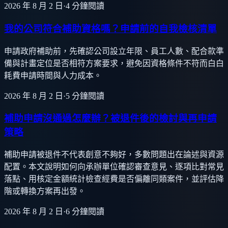
2026 年 8 月 2 日
·
4
分鐘閱讀
我的公司符合補助資格嗎？申請前的自我檢核清單
申請政府補助前，先確認公司設立年限、員工人數、配合款準
備與計畫定位是否相符方案要求，避免因資格條件不符而白白
耗費申請時間與人力成本。
2026 年 8 月 2 日
·
5
分鐘閱讀
補助申請沒通過怎麼辦？被退件後的檢討與再申請
策略
補助申請被退件不代表創意不夠好，多數問題出在論述與資源
配置。本文說明如何向承辦單位確認審查意見、逐項比對常見
落點、用核定金額統計檢查經費是否偏離同類案件，並評估降
階或轉換方案再出發。
2026 年 8 月 2 日
·
6
分鐘閱讀