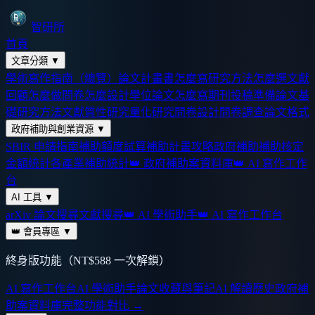
智研所
首頁
文章分類
▼
學術寫作指南（總覽）
論文計畫書怎麼寫
研究方法怎麼選
文獻
回顧怎麼做
問卷怎麼設計
學位論文怎麼寫
期刊投稿準備
論文基
礎
研究方法
文獻
質性研究
量化研究
問卷設計
問卷調查
論文格式
政府補助與創業資源
▼
SBIR 申請指南
補助額度試算
補助計畫攻略
政府補助
補助核定
金額統計
各產業補助統計
👑 政府補助案資料庫
👑 AI 寫作工作
台
AI 工具
▼
arXiv 論文搜尋
文獻搜尋
👑 AI 學術助手
👑 AI 寫作工作台
👑 會員專區
▼
終身版功能（NT$588 一次解鎖）
AI 寫作工作台
AI 學術助手
論文收藏與筆記
AI 解讀歷史
政府補
助案資料庫
完整功能對比 →