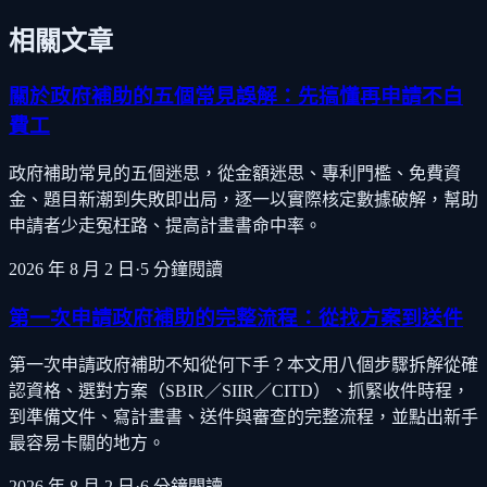
相關文章
關於政府補助的五個常見誤解：先搞懂再申請不白
費工
政府補助常見的五個迷思，從金額迷思、專利門檻、免費資
金、題目新潮到失敗即出局，逐一以實際核定數據破解，幫助
申請者少走冤枉路、提高計畫書命中率。
2026 年 8 月 2 日
·
5
分鐘閱讀
第一次申請政府補助的完整流程：從找方案到送件
第一次申請政府補助不知從何下手？本文用八個步驟拆解從確
認資格、選對方案（SBIR／SIIR／CITD）、抓緊收件時程，
到準備文件、寫計畫書、送件與審查的完整流程，並點出新手
最容易卡關的地方。
2026 年 8 月 2 日
·
6
分鐘閱讀