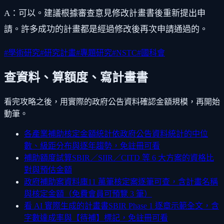
A：可以。建議根據審查意見修改計畫書後重新提出申
請。許多成功的計畫都是經過修改後再次申請通過的。
#
學術研究
#
研究計畫
#
專題研究
#
NSTC
#
國科會
查資料、算額度、寫計畫書
看完攻略之後，用實際的政府公告資料確認金額規模，再開始
動筆。
各產業補助核定金額統計
依政府公告資料統計的中位
數、級距分布與逐年趨勢，免註冊可看
補助額度試算
SBIR／SIIR／CITD 等 6 大方案的資格比
對與預估金額
政府補助案資料庫
11 萬筆核定案逐筆可查，含計畫名稱
與核定金額（免費會員可預覽 3 筆）
看 AI 實際生成的計畫書
SBIR Phase 1 逐章示範全文，含
字數達成率與【待補】標記，免註冊可看