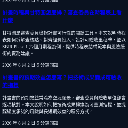
計畫時程與甘特圖怎麼排？審查委員在時程表上看
什麼
甘特圖是審查委員檢視計畫可行性的關鍵工具。本文說明時程
表如何拆解查核點、對齊經費投入、設計可驗收里程碑，並以
SBIR Phase 1 六個月期程為例，提供時程表結構範本與風險緩
衝的實務建議。
2026 年 8 月 2 日
·
5
分鐘閱讀
計畫書的預期效益怎麼寫？把技術成果變成可驗收
的指標
計畫書的預期效益常淪為空泛願景，審查委員與驗收單位卻會
逐項核對。本文說明如何把技術成果轉換為可量測指標，並提
醒過度承諾的風險與長短期效益的區分方式。
2026 年 8 月 2 日
·
5
分鐘閱讀