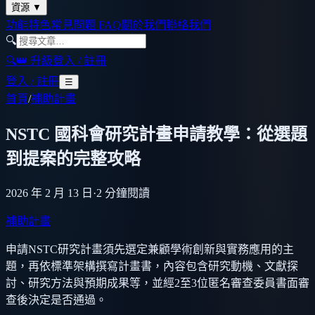
資源
▼
功能特色
常見問題 FAQ
關於我們
聯絡我們
🔍
🔍
👑 升級
登入 / 註冊
登入 / 註冊
☰
首頁
/
補助計畫
NSTC 國科會研究計畫申請教學：從選題
到提案的完整攻略
2026 年 2 月 13 日
·
2
分鐘閱讀
補助計畫
申請NSTC研究計畫須先選定兼顧學術創新與實務應用的主
題，再依標準架構撰寫計畫書，內容包含研究動機、文獻探
討、研究方法與預期成果等，並經2至3位匿名審查委員書面審
查後決定是否通過。