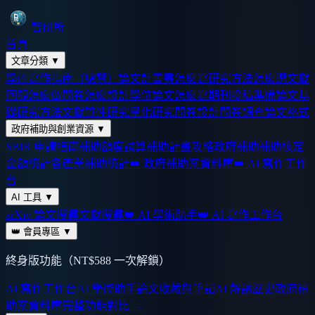
智研所
首頁
文章分類
▼
學術寫作指南（總覽）
論文計畫書怎麼寫
研究方法怎麼選
文獻
回顧怎麼做
問卷怎麼設計
學位論文怎麼寫
期刊投稿準備
論文基
礎
研究方法
文獻
質性研究
量化研究
問卷設計
問卷調查
論文格式
政府補助與創業資源
▼
SBIR 申請指南
補助額度試算
補助計畫攻略
政府補助
補助核定
金額統計
各產業補助統計
👑 政府補助案資料庫
👑 AI 寫作工作
台
AI 工具
▼
arXiv 論文搜尋
文獻搜尋
👑 AI 學術助手
👑 AI 寫作工作台
👑 會員專區
▼
終身版功能（NT$588 一次解鎖）
AI 寫作工作台
AI 學術助手
論文收藏與筆記
AI 解讀歷史
政府補
助案資料庫
完整功能對比 →