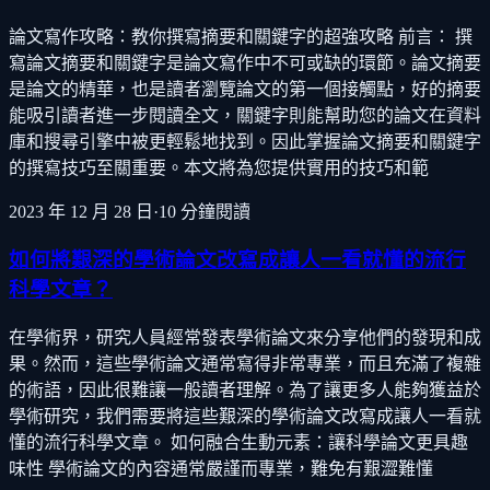
論文寫作攻略：教你撰寫摘要和關鍵字的超強攻略 前言： 撰
寫論文摘要和關鍵字是論文寫作中不可或缺的環節。論文摘要
是論文的精華，也是讀者瀏覽論文的第一個接觸點，好的摘要
能吸引讀者進一步閱讀全文，關鍵字則能幫助您的論文在資料
庫和搜尋引擎中被更輕鬆地找到。因此掌握論文摘要和關鍵字
的撰寫技巧至關重要。本文將為您提供實用的技巧和範
2023 年 12 月 28 日
·
10
分鐘閱讀
如何將艱深的學術論文改寫成讓人一看就懂的流行
科學文章？
在學術界，研究人員經常發表學術論文來分享他們的發現和成
果。然而，這些學術論文通常寫得非常專業，而且充滿了複雜
的術語，因此很難讓一般讀者理解。為了讓更多人能夠獲益於
學術研究，我們需要將這些艱深的學術論文改寫成讓人一看就
懂的流行科學文章。 如何融合生動元素：讓科學論文更具趣
味性 學術論文的內容通常嚴謹而專業，難免有艱澀難懂