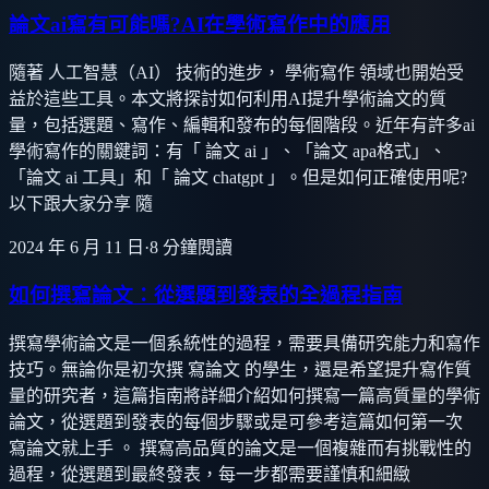
論文ai寫有可能嗎?AI在學術寫作中的應用
隨著 人工智慧（AI） 技術的進步， 學術寫作 領域也開始受
益於這些工具。本文將探討如何利用AI提升學術論文的質
量，包括選題、寫作、編輯和發布的每個階段。近年有許多ai
學術寫作的關鍵詞：有「 論文 ai 」、「論文 apa格式」、
「論文 ai 工具」和「 論文 chatgpt 」。但是如何正確使用呢?
以下跟大家分享 隨
2024 年 6 月 11 日
·
8
分鐘閱讀
如何撰寫論文：從選題到發表的全過程指南
撰寫學術論文是一個系統性的過程，需要具備研究能力和寫作
技巧。無論你是初次撰 寫論文 的學生，還是希望提升寫作質
量的研究者，這篇指南將詳細介紹如何撰寫一篇高質量的學術
論文，從選題到發表的每個步驟或是可參考這篇如何第一次
寫論文就上手 。 撰寫高品質的論文是一個複雜而有挑戰性的
過程，從選題到最終發表，每一步都需要謹慎和細緻