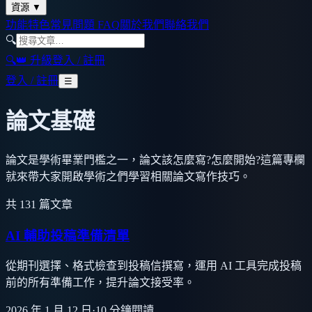
資源
▼
功能特色
常見問題 FAQ
關於我們
聯絡我們
🔍
🔍
👑 升級
登入 / 註冊
登入 / 註冊
☰
論文基礎
論文是學術畢業門檻之一，論文該怎麼寫?怎麼開始?這篇專欄
就來帶大家開啟學術之們學習相關論文寫作技巧。
共
131
篇文章
AI 輔助投稿準備清單
從期刊選擇、格式檢查到投稿信撰寫，運用 AI 工具完成投稿
前的所有準備工作，提升論文接受率。
2026 年 1 月 12 日
·
10
分鐘閱讀