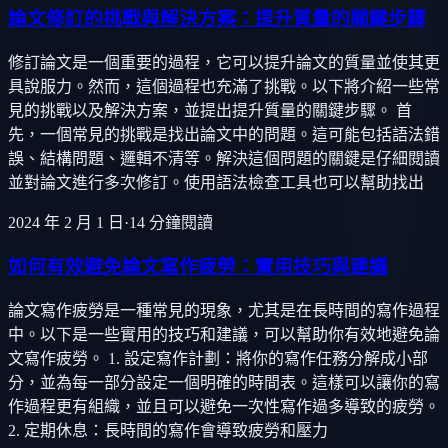
論文修訂的挑戰與解決方案：提升質量的關鍵步驟
修訂論文是一個重要的過程，它可以提升論文的質量並使其更
具說服力。然而，這個過程也充滿了挑戰。以下將介紹一些常
見的挑戰以及解決方案，並提出提升質量的關鍵步驟。 首
先，一個常見的挑戰是找出論文中的問題。這可能包括語法錯
誤、結構問題、邏輯不清等。解決這個問題的關鍵是仔細閱讀
並對論文進行多次修訂。使用語法檢查工具也可以幫助找出
2024 年 2 月 1 日
·
14
分鐘閱讀
如何有效避免論文寫作疲勞：實用技巧與建議
論文寫作疲勞是一種常見的現象，尤其是在長時間的寫作過程
中。以下是一些實用的技巧和建議，可以幫助你有效地避免論
文寫作疲勞。 1. 設定寫作計劃：將你的寫作任務分解成小部
分，並為每一部分設定一個明確的時間表。這樣可以讓你的寫
作過程更有組織，並且可以避免一次性寫作過多導致的疲勞。
2. 定期休息：長時間的寫作會導致疲勞和壓力