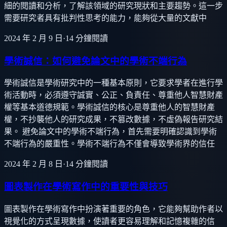
細的閱讀和分析，了解該領域的研究現狀和主要趨勢。這一步
需要研究者具有批判性思考的能力，能夠從大量的文獻中
2024 年 2 月 9 日
·
14
分鐘閱讀
學術誠信：如何避免論文中的學術不端行為
學術誠信是學術研究中的一種基本原則，它要求學者在進行學
術活動時，必須遵守誠實、公正、負責任、尊重他人智慧財產
權等基本道德規範。學術誠信的核心是尊重他人的智慧財產
權，不抄襲他人的研究成果，不篡改數據，不虛偽報告研究結
果。 避免論文中的學術不端行為，首先需要明確認識到學術
不端行為的嚴重性。學術不端行為不僅會導致學術界的信任
2024 年 2 月 8 日
·
14
分鐘閱讀
圖表製作在學術寫作中的重要性與技巧
圖表製作在學術寫作中扮演著重要的角色，它能夠幫助作者以
視覺化的方式呈現數據，使讀者更容易理解和記憶複雜的信