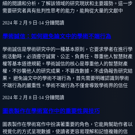
細的閱讀和分析，了解該領域的研究現狀和主要趨勢。這一步
需要研究者具有批判性思考的能力，能夠從大量的文獻中
2024 年 2 月 9 日
·
14
分鐘閱讀
學術誠信：如何避免論文中的學術不端行為
學術誠信是學術研究中的一種基本原則，它要求學者在進行學
術活動時，必須遵守誠實、公正、負責任、尊重他人智慧財產
權等基本道德規範。學術誠信的核心是尊重他人的智慧財產
權，不抄襲他人的研究成果，不篡改數據，不虛偽報告研究結
果。 避免論文中的學術不端行為，首先需要明確認識到學術
不端行為的嚴重性。學術不端行為不僅會導致學術界的信任
2024 年 2 月 8 日
·
14
分鐘閱讀
圖表製作在學術寫作中的重要性與技巧
圖表製作在學術寫作中扮演著重要的角色，它能夠幫助作者以
視覺化的方式呈現數據，使讀者更容易理解和記憶複雜的信