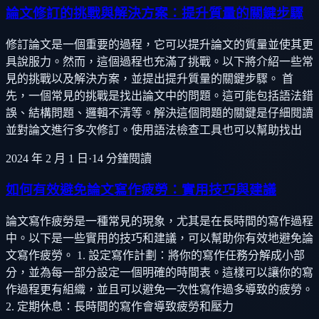
論文修訂的挑戰與解決方案：提升質量的關鍵步驟
修訂論文是一個重要的過程，它可以提升論文的質量並使其更
具說服力。然而，這個過程也充滿了挑戰。以下將介紹一些常
見的挑戰以及解決方案，並提出提升質量的關鍵步驟。 首
先，一個常見的挑戰是找出論文中的問題。這可能包括語法錯
誤、結構問題、邏輯不清等。解決這個問題的關鍵是仔細閱讀
並對論文進行多次修訂。使用語法檢查工具也可以幫助找出
2024 年 2 月 1 日
·
14
分鐘閱讀
如何有效避免論文寫作疲勞：實用技巧與建議
論文寫作疲勞是一種常見的現象，尤其是在長時間的寫作過程
中。以下是一些實用的技巧和建議，可以幫助你有效地避免論
文寫作疲勞。 1. 設定寫作計劃：將你的寫作任務分解成小部
分，並為每一部分設定一個明確的時間表。這樣可以讓你的寫
作過程更有組織，並且可以避免一次性寫作過多導致的疲勞。
2. 定期休息：長時間的寫作會導致疲勞和壓力