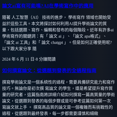
論文ai寫有可能嗎?AI在學術寫作中的應用
隨著 人工智慧（AI） 技術的進步， 學術寫作 領域也開始受
益於這些工具。本文將探討如何利用AI提升學術論文的質
量，包括選題、寫作、編輯和發布的每個階段。近年有許多ai
學術寫作的關鍵詞：有「 論文 ai 」、「論文 apa格式」、
「論文 ai 工具」和「 論文 chatgpt 」。但是如何正確使用呢?
以下跟大家分享 隨
2024 年 6 月 11 日
·
8
分鐘閱讀
如何撰寫論文：從選題到發表的全過程指南
撰寫學術論文是一個系統性的過程，需要具備研究能力和寫作
技巧。無論你是初次撰 寫論文 的學生，還是希望提升寫作質
量的研究者，這篇指南將詳細介紹如何撰寫一篇高質量的學術
論文，從選題到發表的每個步驟或是可參考這篇如何第一次
寫論文就上手 。 撰寫高品質的論文是一個複雜而有挑戰性的
過程，從選題到最終發表，每一步都需要謹慎和細緻