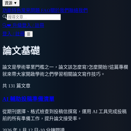
資源
▼
功能特色
常見問題 FAQ
關於我們
聯絡我們
🔍
🔍
👑 升級
登入 / 註冊
登入 / 註冊
☰
論文基礎
論文是學術畢業門檻之一，論文該怎麼寫?怎麼開始?這篇專欄
就來帶大家開啟學術之們學習相關論文寫作技巧。
共
131
篇文章
AI 輔助投稿準備清單
從期刊選擇、格式檢查到投稿信撰寫，運用 AI 工具完成投稿
前的所有準備工作，提升論文接受率。
2026 年 1 月 12 日
·
10
分鐘閱讀