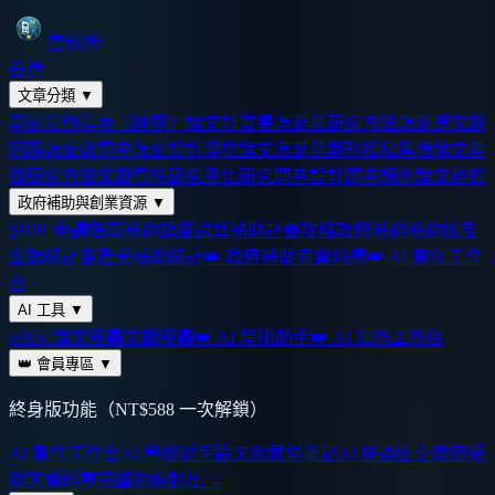
智研所
首頁
文章分類
▼
學術寫作指南（總覽）
論文計畫書怎麼寫
研究方法怎麼選
文獻
回顧怎麼做
問卷怎麼設計
學位論文怎麼寫
期刊投稿準備
論文基
礎
研究方法
文獻
質性研究
量化研究
問卷設計
問卷調查
論文格式
政府補助與創業資源
▼
SBIR 申請指南
補助額度試算
補助計畫攻略
政府補助
補助核定
金額統計
各產業補助統計
👑 政府補助案資料庫
👑 AI 寫作工作
台
AI 工具
▼
arXiv 論文搜尋
文獻搜尋
👑 AI 學術助手
👑 AI 寫作工作台
👑 會員專區
▼
終身版功能（NT$588 一次解鎖）
AI 寫作工作台
AI 學術助手
論文收藏與筆記
AI 解讀歷史
政府補
助案資料庫
完整功能對比 →