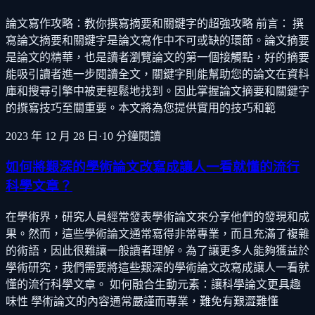
論文寫作攻略：教你撰寫摘要和關鍵字的超強攻略 前言： 撰
寫論文摘要和關鍵字是論文寫作中不可或缺的環節。論文摘要
是論文的精華，也是讀者瀏覽論文的第一個接觸點，好的摘要
能吸引讀者進一步閱讀全文，關鍵字則能幫助您的論文在資料
庫和搜尋引擎中被更輕鬆地找到。因此掌握論文摘要和關鍵字
的撰寫技巧至關重要。本文將為您提供實用的技巧和範
2023 年 12 月 28 日
·
10
分鐘閱讀
如何將艱深的學術論文改寫成讓人一看就懂的流行
科學文章？
在學術界，研究人員經常發表學術論文來分享他們的發現和成
果。然而，這些學術論文通常寫得非常專業，而且充滿了複雜
的術語，因此很難讓一般讀者理解。為了讓更多人能夠獲益於
學術研究，我們需要將這些艱深的學術論文改寫成讓人一看就
懂的流行科學文章。 如何融合生動元素：讓科學論文更具趣
味性 學術論文的內容通常嚴謹而專業，難免有艱澀難懂