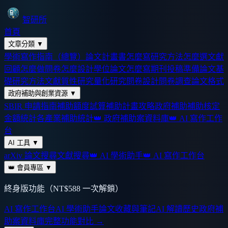
智研所
首頁
文章分類
▼
學術寫作指南（總覽）
論文計畫書怎麼寫
研究方法怎麼選
文獻
回顧怎麼做
問卷怎麼設計
學位論文怎麼寫
期刊投稿準備
論文基
礎
研究方法
文獻
質性研究
量化研究
問卷設計
問卷調查
論文格式
政府補助與創業資源
▼
SBIR 申請指南
補助額度試算
補助計畫攻略
政府補助
補助核定
金額統計
各產業補助統計
👑 政府補助案資料庫
👑 AI 寫作工作
台
AI 工具
▼
arXiv 論文搜尋
文獻搜尋
👑 AI 學術助手
👑 AI 寫作工作台
👑 會員專區
▼
終身版功能（NT$588 一次解鎖）
AI 寫作工作台
AI 學術助手
論文收藏與筆記
AI 解讀歷史
政府補
助案資料庫
完整功能對比 →