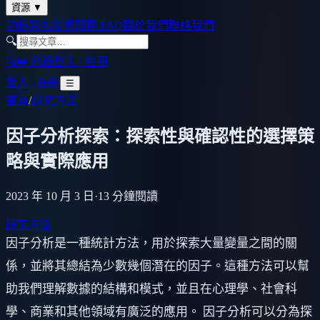
資源
▼
功能特色
常見問題 FAQ
關於我們
聯絡我們
🔍
🔍
👑 升級
登入 / 註冊
登入 / 註冊
☰
首頁
/
研究方法
因子分析探索：探索性與確認性的選擇策
略與實際應用
2023 年 10 月 3 日
·
13
分鐘閱讀
研究方法
因子分析是一種統計方法，用於探索大量變量之間的關
係，並將其總結為少數幾個潛在的因子。這種方法可以幫
助我們理解數據的結構和模式，並且在心理學、社會科
學、商業和其他領域有廣泛的應用。 因子分析可以分為探