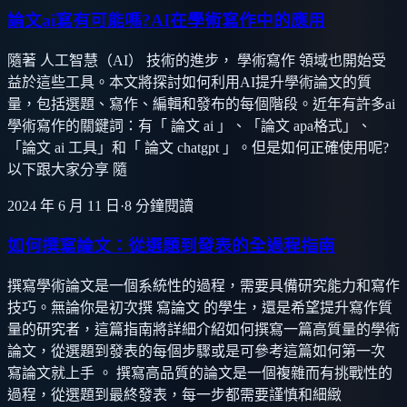
論文ai寫有可能嗎?AI在學術寫作中的應用
隨著 人工智慧（AI） 技術的進步， 學術寫作 領域也開始受
益於這些工具。本文將探討如何利用AI提升學術論文的質
量，包括選題、寫作、編輯和發布的每個階段。近年有許多ai
學術寫作的關鍵詞：有「 論文 ai 」、「論文 apa格式」、
「論文 ai 工具」和「 論文 chatgpt 」。但是如何正確使用呢?
以下跟大家分享 隨
2024 年 6 月 11 日
·
8
分鐘閱讀
如何撰寫論文：從選題到發表的全過程指南
撰寫學術論文是一個系統性的過程，需要具備研究能力和寫作
技巧。無論你是初次撰 寫論文 的學生，還是希望提升寫作質
量的研究者，這篇指南將詳細介紹如何撰寫一篇高質量的學術
論文，從選題到發表的每個步驟或是可參考這篇如何第一次
寫論文就上手 。 撰寫高品質的論文是一個複雜而有挑戰性的
過程，從選題到最終發表，每一步都需要謹慎和細緻