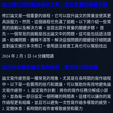
論文修訂的挑戰與解決方案：提升質量的關鍵步驟
修訂論文是一個重要的過程，它可以提升論文的質量並使其更
具說服力。然而，這個過程也充滿了挑戰。以下將介紹一些常
見的挑戰以及解決方案，並提出提升質量的關鍵步驟。 首
先，一個常見的挑戰是找出論文中的問題。這可能包括語法錯
誤、結構問題、邏輯不清等。解決這個問題的關鍵是仔細閱讀
並對論文進行多次修訂。使用語法檢查工具也可以幫助找出
2024 年 2 月 1 日
·
14
分鐘閱讀
如何有效避免論文寫作疲勞：實用技巧與建議
論文寫作疲勞是一種常見的現象，尤其是在長時間的寫作過程
中。以下是一些實用的技巧和建議，可以幫助你有效地避免論
文寫作疲勞。 1. 設定寫作計劃：將你的寫作任務分解成小部
分，並為每一部分設定一個明確的時間表。這樣可以讓你的寫
作過程更有組織，並且可以避免一次性寫作過多導致的疲勞。
2. 定期休息：長時間的寫作會導致疲勞和壓力