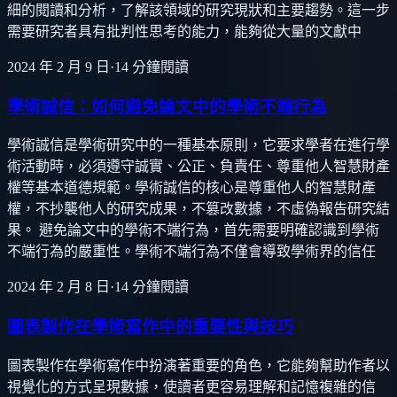
細的閱讀和分析，了解該領域的研究現狀和主要趨勢。這一步
需要研究者具有批判性思考的能力，能夠從大量的文獻中
2024 年 2 月 9 日
·
14
分鐘閱讀
學術誠信：如何避免論文中的學術不端行為
學術誠信是學術研究中的一種基本原則，它要求學者在進行學
術活動時，必須遵守誠實、公正、負責任、尊重他人智慧財產
權等基本道德規範。學術誠信的核心是尊重他人的智慧財產
權，不抄襲他人的研究成果，不篡改數據，不虛偽報告研究結
果。 避免論文中的學術不端行為，首先需要明確認識到學術
不端行為的嚴重性。學術不端行為不僅會導致學術界的信任
2024 年 2 月 8 日
·
14
分鐘閱讀
圖表製作在學術寫作中的重要性與技巧
圖表製作在學術寫作中扮演著重要的角色，它能夠幫助作者以
視覺化的方式呈現數據，使讀者更容易理解和記憶複雜的信