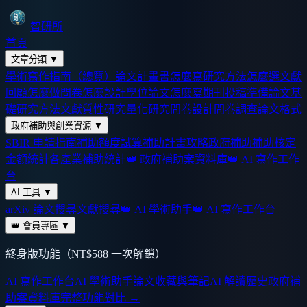
智研所
首頁
文章分類
▼
學術寫作指南（總覽）
論文計畫書怎麼寫
研究方法怎麼選
文獻
回顧怎麼做
問卷怎麼設計
學位論文怎麼寫
期刊投稿準備
論文基
礎
研究方法
文獻
質性研究
量化研究
問卷設計
問卷調查
論文格式
政府補助與創業資源
▼
SBIR 申請指南
補助額度試算
補助計畫攻略
政府補助
補助核定
金額統計
各產業補助統計
👑 政府補助案資料庫
👑 AI 寫作工作
台
AI 工具
▼
arXiv 論文搜尋
文獻搜尋
👑 AI 學術助手
👑 AI 寫作工作台
👑 會員專區
▼
終身版功能（NT$588 一次解鎖）
AI 寫作工作台
AI 學術助手
論文收藏與筆記
AI 解讀歷史
政府補
助案資料庫
完整功能對比 →