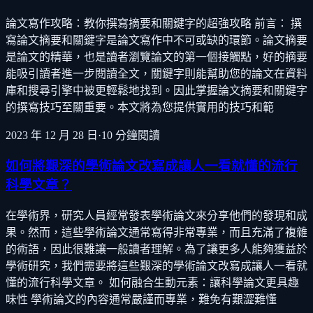
論文寫作攻略：教你撰寫摘要和關鍵字的超強攻略 前言： 撰
寫論文摘要和關鍵字是論文寫作中不可或缺的環節。論文摘要
是論文的精華，也是讀者瀏覽論文的第一個接觸點，好的摘要
能吸引讀者進一步閱讀全文，關鍵字則能幫助您的論文在資料
庫和搜尋引擎中被更輕鬆地找到。因此掌握論文摘要和關鍵字
的撰寫技巧至關重要。本文將為您提供實用的技巧和範
2023 年 12 月 28 日
·
10
分鐘閱讀
如何將艱深的學術論文改寫成讓人一看就懂的流行
科學文章？
在學術界，研究人員經常發表學術論文來分享他們的發現和成
果。然而，這些學術論文通常寫得非常專業，而且充滿了複雜
的術語，因此很難讓一般讀者理解。為了讓更多人能夠獲益於
學術研究，我們需要將這些艱深的學術論文改寫成讓人一看就
懂的流行科學文章。 如何融合生動元素：讓科學論文更具趣
味性 學術論文的內容通常嚴謹而專業，難免有艱澀難懂