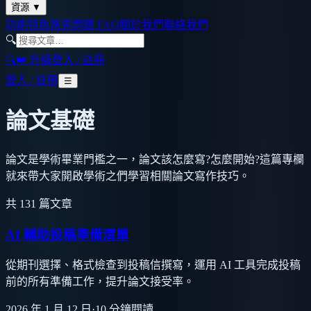
資源
▼
功能特色
常見問題 FAQ
關於我們
聯絡我們
🔍
🔍
👑 升級
登入 / 註冊
登入 / 註冊
☰
論文基礎
論文是學術畢業門檻之一，論文該怎麼寫?怎麼開始?這篇專欄
就來帶大家開啟學術之們學習相關論文寫作技巧。
共
131
篇文章
AI 輔助投稿準備清單
從期刊選擇、格式檢查到投稿信撰寫，運用 AI 工具完成投稿
前的所有準備工作，提升論文接受率。
2026 年 1 月 12 日
·
10
分鐘閱讀