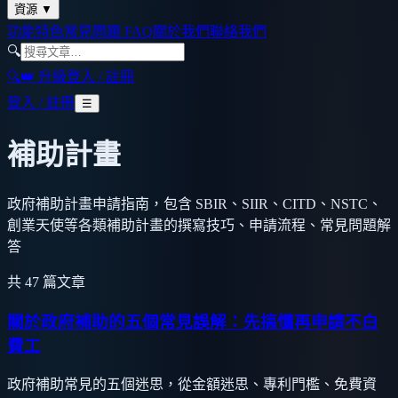
資源
▼
功能特色
常見問題 FAQ
關於我們
聯絡我們
🔍
🔍
👑 升級
登入 / 註冊
登入 / 註冊
☰
補助計畫
政府補助計畫申請指南，包含 SBIR、SIIR、CITD、NSTC、
創業天使等各類補助計畫的撰寫技巧、申請流程、常見問題解
答
共
47
篇文章
關於政府補助的五個常見誤解：先搞懂再申請不白
費工
政府補助常見的五個迷思，從金額迷思、專利門檻、免費資