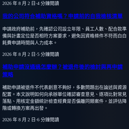
2026 年 8 月 2 日
·
4
分鐘閱讀
我的公司符合補助資格嗎？申請前的自我檢核清單
申請政府補助前，先確認公司設立年限、員工人數、配合款準
備與計畫定位是否相符方案要求，避免因資格條件不符而白白
耗費申請時間與人力成本。
2026 年 8 月 2 日
·
5
分鐘閱讀
補助申請沒通過怎麼辦？被退件後的檢討與再申請
策略
補助申請被退件不代表創意不夠好，多數問題出在論述與資源
配置。本文說明如何向承辦單位確認審查意見、逐項比對常見
落點、用核定金額統計檢查經費是否偏離同類案件，並評估降
階或轉換方案再出發。
2026 年 8 月 2 日
·
6
分鐘閱讀