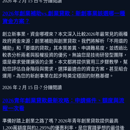
2026 年 2 月 15 日
·
6
分鐘閱讀
2026年創業補助vs.創業貸款：新創事業該選哪一種
資金方案？
創立新事業，資金哪裡來？本文深入比較2026年最常見的兩種
政府資金來源：創業補助與創業貸款。我們將解析「不用還的
補助」和「要還的貸款」其本質差異、申請難易度，並透過比
較表分析兩者與股權投資的優劣。無論您是技術研發型團隊，
還是尋求營運擴張的企業，本文都將提供實用三步驟教學，幫
助您評估自身階段與需求，選擇最適合的資金方案，甚至組合
運用，為您的新創事業在起步時奠定穩固的財務基礎。
2026 年 2 月 15 日
·
7
分鐘閱讀
2026青年創業貸款最新攻略：申請條件、額度與流
程一次看
準備好踏上創業之路了嗎？2026年青年創業貸款提供最高
1,200萬額度與約2.295%的優惠利率，是您實踐夢想的最佳後