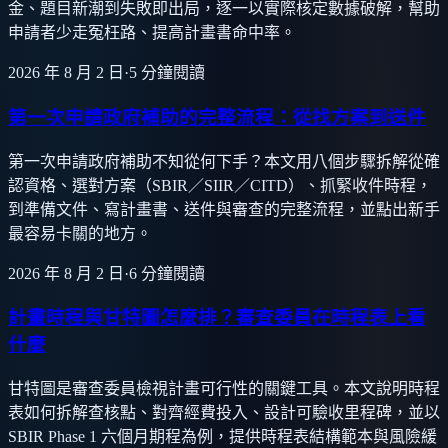
金、題目新潮到失敗即出局，逐一以實際核定數據破解，幫助
申請者少走冤枉路、提高計畫書命中率。
2026 年 8 月 2 日
·
5
分鐘閱讀
第一次申請政府補助的完整流程：從找方案到送件
第一次申請政府補助不知從何下手？本文用八個步驟拆解從確
認資格、選對方案（SBIR／SIIR／CITD）、抓緊收件時程，
到準備文件、寫計畫書、送件與審查的完整流程，並點出新手
最容易卡關的地方。
2026 年 8 月 2 日
·
6
分鐘閱讀
計畫時程與甘特圖怎麼排？審查委員在時程表上看
什麼
甘特圖是審查委員檢視計畫可行性的關鍵工具。本文說明時程
表如何拆解查核點、對齊經費投入、設計可驗收里程碑，並以
SBIR Phase 1 六個月期程為例，提供時程表結構範本與風險緩