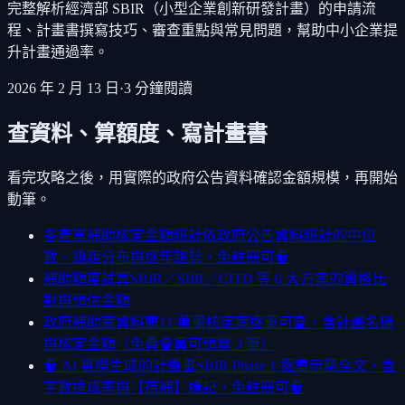
完整解析經濟部 SBIR（小型企業創新研發計畫）的申請流
程、計畫書撰寫技巧、審查重點與常見問題，幫助中小企業提
升計畫通過率。
2026 年 2 月 13 日
·
3
分鐘閱讀
查資料、算額度、寫計畫書
看完攻略之後，用實際的政府公告資料確認金額規模，再開始
動筆。
各產業補助核定金額統計
依政府公告資料統計的中位
數、級距分布與逐年趨勢，免註冊可看
補助額度試算
SBIR／SIIR／CITD 等 6 大方案的資格比
對與預估金額
政府補助案資料庫
11 萬筆核定案逐筆可查，含計畫名稱
與核定金額（免費會員可預覽 3 筆）
看 AI 實際生成的計畫書
SBIR Phase 1 逐章示範全文，含
字數達成率與【待補】標記，免註冊可看