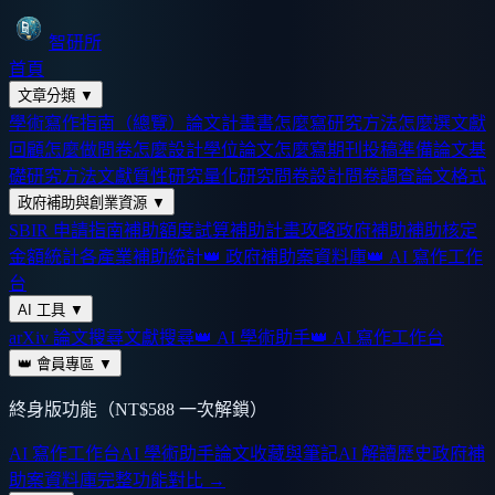
智研所
首頁
文章分類
▼
學術寫作指南（總覽）
論文計畫書怎麼寫
研究方法怎麼選
文獻
回顧怎麼做
問卷怎麼設計
學位論文怎麼寫
期刊投稿準備
論文基
礎
研究方法
文獻
質性研究
量化研究
問卷設計
問卷調查
論文格式
政府補助與創業資源
▼
SBIR 申請指南
補助額度試算
補助計畫攻略
政府補助
補助核定
金額統計
各產業補助統計
👑 政府補助案資料庫
👑 AI 寫作工作
台
AI 工具
▼
arXiv 論文搜尋
文獻搜尋
👑 AI 學術助手
👑 AI 寫作工作台
👑 會員專區
▼
終身版功能（NT$588 一次解鎖）
AI 寫作工作台
AI 學術助手
論文收藏與筆記
AI 解讀歷史
政府補
助案資料庫
完整功能對比 →