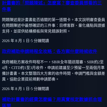
計畫書的「問題陳述」怎麼寫？審查委員想看的三
件事
問題陳述是計畫書能否過關的第一道關卡。本文說明審查委員
在問題陳述中最想確認的三件事：目標客群、量化痛點與證據
支持，並提供結構模板與常見錯誤對照。
2026 年 8 月 1 日
·
5
分鐘閱讀
政府補助申請時程全攻略：各方案什麼時候收件
政府補助方案收件時程不一，SBIR全年隨送隨審、SIIR約2至
4月、CITD約1至3月收件，申請前建議至少預留一至兩個月準
備計畫書。本文整理四大方案的收件時間、申請門檻與金額差
異，協助企業提前規劃申請節奏。
2026 年 8 月 1 日
·
5
分鐘閱讀
補助計畫書的經費怎麼編？用真實核定數據抓合理
區間