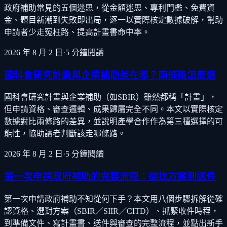
政府補助常見的五個迷思，從金額迷思、專利門檻、免費資
金、題目新潮到失敗即出局，逐一以實際核定數據破解，幫助
申請者少走冤枉路、提高計畫書命中率。
2026 年 8 月 2 日
·
5
分鐘閱讀
國科會研究計畫與企業補助差在哪？兩條路怎麼選
國科會研究計畫與企業補助（如SBIR）雖然都稱「計畫」，
但申請資格、審查邏輯、成果歸屬完全不同。本文以實際核定
數據對比兩條路的差異，並說明產學合作作為第三種選擇的可
能性，協助讀者判斷該走哪條路。
2026 年 8 月 2 日
·
5
分鐘閱讀
第一次申請政府補助的完整流程：從找方案到送件
第一次申請政府補助不知從何下手？本文用八個步驟拆解從確
認資格、選對方案（SBIR／SIIR／CITD）、抓緊收件時程，
到準備文件、寫計畫書、送件與審查的完整流程，並點出新手