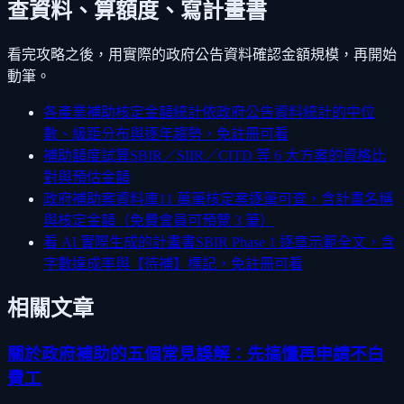
查資料、算額度、寫計畫書
看完攻略之後，用實際的政府公告資料確認金額規模，再開始
動筆。
各產業補助核定金額統計
依政府公告資料統計的中位
數、級距分布與逐年趨勢，免註冊可看
補助額度試算
SBIR／SIIR／CITD 等 6 大方案的資格比
對與預估金額
政府補助案資料庫
11 萬筆核定案逐筆可查，含計畫名稱
與核定金額（免費會員可預覽 3 筆）
看 AI 實際生成的計畫書
SBIR Phase 1 逐章示範全文，含
字數達成率與【待補】標記，免註冊可看
相關文章
關於政府補助的五個常見誤解：先搞懂再申請不白
費工