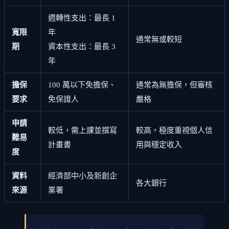
週轉性支出：最長 1
寬限
年
通常無或較短
期
資本性支出：最長 3
年
擔保
100 萬以下免擔保、
通常為無擔保，但審核
要求
免保證人
嚴格
申請
較低，需上課並撰寫
較高，極度重視個人信
難易
計畫書
用與穩定收入
度
資料
經濟部中小及新創企
各大銀行
來源
業署