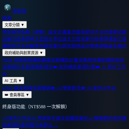
智研所
首頁
文章分類
▼
學術寫作指南（總覽）
論文計畫書怎麼寫
研究方法怎麼選
文獻
回顧怎麼做
問卷怎麼設計
學位論文怎麼寫
期刊投稿準備
論文基
礎
研究方法
文獻
質性研究
量化研究
問卷設計
問卷調查
論文格式
政府補助與創業資源
▼
SBIR 申請指南
補助額度試算
補助計畫攻略
政府補助
補助核定
金額統計
各產業補助統計
👑 政府補助案資料庫
👑 AI 寫作工作
台
AI 工具
▼
arXiv 論文搜尋
文獻搜尋
👑 AI 學術助手
👑 AI 寫作工作台
👑 會員專區
▼
終身版功能（NT$588 一次解鎖）
AI 寫作工作台
AI 學術助手
論文收藏與筆記
AI 解讀歷史
政府補
助案資料庫
完整功能對比 →