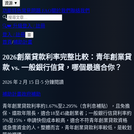
資源
▼
功能特色
常見問題 FAQ
關於我們
聯絡我們
🔍
🔍
👑 升級
登入 / 註冊
登入 / 註冊
☰
首頁
/
補助計畫
2026創業貸款利率完整比較：青年創業貸
款 vs. 一般銀行信貸，哪個最適合你？
2026 年 2 月 15 日
·
5
分鐘閱讀
補助計畫
政府補助
青年創業貸款利率約1.67%至2.295%（含利息補貼），且免擔
保、還款年限長，適合18至45歲創業者；一般銀行信貸利率約
5%至15%，申請快但成本較高，適合不符青年創業貸款資格
或急需資金的人。整體而言，青年創業貸款利率較低，是較划