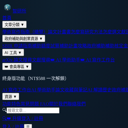
智研所
首頁
文章分類
▼
學術寫作指南（總覽）
論文計畫書怎麼寫
研究方法怎麼選
文獻
政府補助與創業資源
▼
SBIR 申請指南
補助額度試算
補助計畫攻略
政府補助
補助核定金
AI 工具
▼
arXiv 論文搜尋
文獻搜尋
👑 AI 學術助手
👑 AI 寫作工作台
👑 會員專區
▼
終身版功能（NT$588 一次解鎖）
AI 寫作工作台
AI 學術助手
論文收藏與筆記
AI 解讀歷史
政府補
資源
▼
功能特色
常見問題 FAQ
關於我們
聯絡我們
🔍
🔍
👑 升級
登入 / 註冊
登入 / 註冊
☰