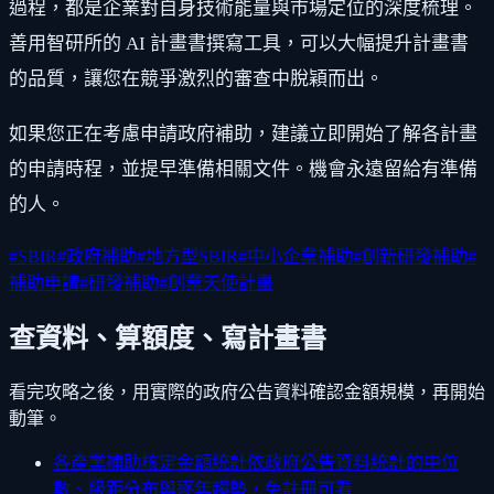
過程，都是企業對自身技術能量與市場定位的深度梳理。
善用智研所的 AI 計畫書撰寫工具，可以大幅提升計畫書
的品質，讓您在競爭激烈的審查中脫穎而出。
如果您正在考慮申請政府補助，建議立即開始了解各計畫
的申請時程，並提早準備相關文件。機會永遠留給有準備
的人。
#
SBIR
#
政府補助
#
地方型SBIR
#
中小企業補助
#
創新研發補助
#
補助申請
#
研發補助
#
創業天使計畫
查資料、算額度、寫計畫書
看完攻略之後，用實際的政府公告資料確認金額規模，再開始
動筆。
各產業補助核定金額統計
依政府公告資料統計的中位
數、級距分布與逐年趨勢，免註冊可看