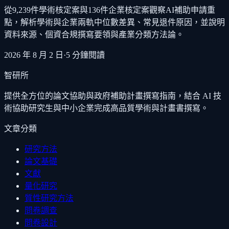
從9,239件學術核定案與136件企業核定案觀察AI補助申請重
點，解析學術與企業兩軌中位數差異、常見退件原因，並說明
資料來源、個資合規撰寫要領與產業分類方法論。
2026 年 8 月 2 日
·
5
分鐘閱讀
智研所
提供全方位的論文協助與政府補助計畫撰寫指南，結合 AI 技
術協助研究生與中小企業完成高品質學術與計畫書撰寫。
文章分類
研究方法
論文基礎
文獻
量化研究
質性研究方法
問卷調查
問卷設計