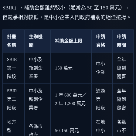
SBIR」，補助金額雖然較小（通常為 50 至 150 萬元），
但競爭相對較低，是中小企業入門政府補助的絕佳選擇。
計畫
主辦機
申請
申請
補助金額上限
名稱
關
資格
時間
SBIR
中小及
全年
中小
第一
新創企
150 萬元
隨到
企業
階段
業署
隨審
SBIR
中小及
通過
全年
1 年 600 萬元／
第二
新創企
第一
隨到
2 年 1,200 萬元
階段
業署
階段
隨審
地方
在地
各縣
各縣市
型
50-150 萬元
中小
市不
政府