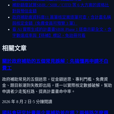
補助額度試算
SBIR／SIIR／CITD 等 6 大方案的資格比
對與預估金額
政府補助案資料庫
11 萬筆核定案逐筆可查，含計畫名稱
與核定金額（免費會員可預覽 3 筆）
看 AI 實際生成的計畫書
SBIR Phase 1 逐章示範全文，含
字數達成率與【待補】標記，免註冊可看
相關文章
關於政府補助的五個常見誤解：先搞懂再申請不白
費工
政府補助常見的五個迷思，從金額迷思、專利門檻、免費資
金、題目新潮到失敗即出局，逐一以實際核定數據破解，幫助
申請者少走冤枉路、提高計畫書命中率。
2026 年 8 月 2 日
·
5
分鐘閱讀
國科會研究計畫與企業補助差在哪？兩條路怎麼選