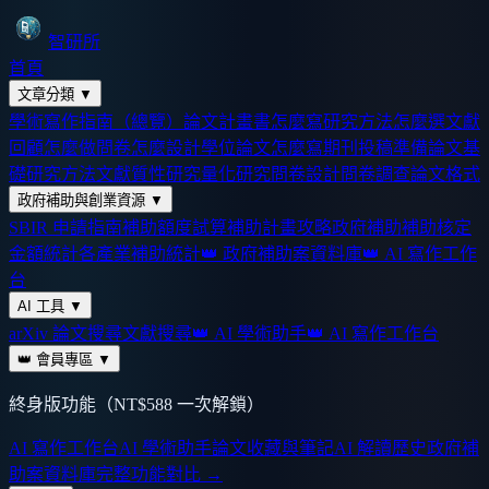
智研所
首頁
文章分類
▼
學術寫作指南（總覽）
論文計畫書怎麼寫
研究方法怎麼選
文獻
回顧怎麼做
問卷怎麼設計
學位論文怎麼寫
期刊投稿準備
論文基
礎
研究方法
文獻
質性研究
量化研究
問卷設計
問卷調查
論文格式
政府補助與創業資源
▼
SBIR 申請指南
補助額度試算
補助計畫攻略
政府補助
補助核定
金額統計
各產業補助統計
👑 政府補助案資料庫
👑 AI 寫作工作
台
AI 工具
▼
arXiv 論文搜尋
文獻搜尋
👑 AI 學術助手
👑 AI 寫作工作台
👑 會員專區
▼
終身版功能（NT$588 一次解鎖）
AI 寫作工作台
AI 學術助手
論文收藏與筆記
AI 解讀歷史
政府補
助案資料庫
完整功能對比 →