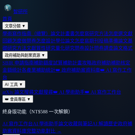
智研所
首頁
文章分類
▼
學術寫作指南（總覽）
論文計畫書怎麼寫
研究方法怎麼選
文獻
回顧怎麼做
問卷怎麼設計
學位論文怎麼寫
期刊投稿準備
論文基
礎
研究方法
文獻
質性研究
量化研究
問卷設計
問卷調查
論文格式
政府補助與創業資源
▼
SBIR 申請指南
補助額度試算
補助計畫攻略
政府補助
補助核定
金額統計
各產業補助統計
👑 政府補助案資料庫
👑 AI 寫作工作
台
AI 工具
▼
arXiv 論文搜尋
文獻搜尋
👑 AI 學術助手
👑 AI 寫作工作台
👑 會員專區
▼
終身版功能（NT$588 一次解鎖）
AI 寫作工作台
AI 學術助手
論文收藏與筆記
AI 解讀歷史
政府補
助案資料庫
完整功能對比 →