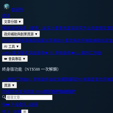
智研所
首頁
文章分類
▼
學術寫作指南（總覽）
論文計畫書怎麼寫
研究方法怎麼選
文獻
政府補助與創業資源
▼
SBIR 申請指南
補助額度試算
補助計畫攻略
政府補助
補助核定金
AI 工具
▼
arXiv 論文搜尋
文獻搜尋
👑 AI 學術助手
👑 AI 寫作工作台
👑 會員專區
▼
終身版功能（NT$588 一次解鎖）
AI 寫作工作台
AI 學術助手
論文收藏與筆記
AI 解讀歷史
政府補
資源
▼
功能特色
常見問題 FAQ
關於我們
聯絡我們
🔍
🔍
👑 升級
登入 / 註冊
登入 / 註冊
☰