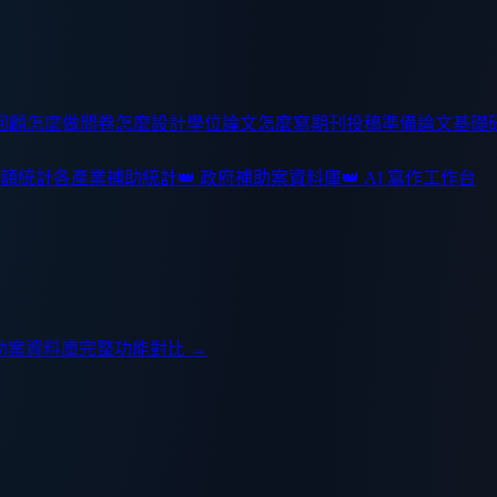
回顧怎麼做
問卷怎麼設計
學位論文怎麼寫
期刊投稿準備
論文基礎
額統計
各產業補助統計
👑 政府補助案資料庫
👑 AI 寫作工作台
助案資料庫
完整功能對比 →