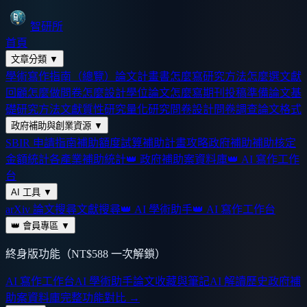
智研所
首頁
文章分類
▼
學術寫作指南（總覽）
論文計畫書怎麼寫
研究方法怎麼選
文獻
回顧怎麼做
問卷怎麼設計
學位論文怎麼寫
期刊投稿準備
論文基
礎
研究方法
文獻
質性研究
量化研究
問卷設計
問卷調查
論文格式
政府補助與創業資源
▼
SBIR 申請指南
補助額度試算
補助計畫攻略
政府補助
補助核定
金額統計
各產業補助統計
👑 政府補助案資料庫
👑 AI 寫作工作
台
AI 工具
▼
arXiv 論文搜尋
文獻搜尋
👑 AI 學術助手
👑 AI 寫作工作台
👑 會員專區
▼
終身版功能（NT$588 一次解鎖）
AI 寫作工作台
AI 學術助手
論文收藏與筆記
AI 解讀歷史
政府補
助案資料庫
完整功能對比 →