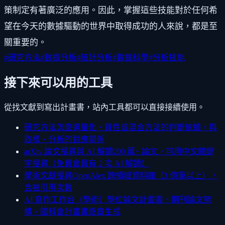
策制定有著廣泛的應用。因此，掌握這些技能對於任何希
望在今天的數據驅動的世界中取得成功的人來說，都是至
關重要的。
#
研究方法
#
數據分析
#
統計分析
#
數據科學
#
分析技能
接下來可以用的工具
從找文獻到寫出計畫書，站內工具都可以直接接續使用。
研究方法怎麼選
量化、質性或混合方法的判斷依據，與
取樣、分析的對應關係
arXiv 論文搜尋與 AI 解讀
200 萬+ 論文，可用中文關鍵
字搜尋（免費會員有 2 次 AI 解讀）
學術文獻搜尋
OpenAlex 跨領域資料庫（3 億筆以上），
含被引用次數
AI 寫作工作台（學術）
學位論文計畫書、期刊論文架
構、國科會計畫書逐章生成