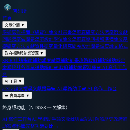
智研所
首頁
文章分類
▼
學術寫作指南（總覽）
論文計畫書怎麼寫
研究方法怎麼選
文獻
回顧怎麼做
問卷怎麼設計
學位論文怎麼寫
期刊投稿準備
論文基
礎
研究方法
文獻
質性研究
量化研究
問卷設計
問卷調查
論文格式
政府補助與創業資源
▼
SBIR 申請指南
補助額度試算
補助計畫攻略
政府補助
補助核定
金額統計
各產業補助統計
👑 政府補助案資料庫
👑 AI 寫作工作
台
AI 工具
▼
arXiv 論文搜尋
文獻搜尋
👑 AI 學術助手
👑 AI 寫作工作台
👑 會員專區
▼
終身版功能（NT$588 一次解鎖）
AI 寫作工作台
AI 學術助手
論文收藏與筆記
AI 解讀歷史
政府補
助案資料庫
完整功能對比 →