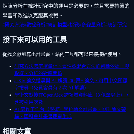
矩陣分析在統計研究中的運用是必要的，並且需要持續的
學習和改進以克服其挑戰。
#
研究方法
#
數據分析
#
統計模型
#
挑戰
#
多變量分析
#
統計研究
接下來可以用的工具
從找文獻到寫出計畫書，站內工具都可以直接接續使用。
研究方法怎麼選
量化、質性或混合方法的判斷依據，與
取樣、分析的對應關係
arXiv 論文搜尋與 AI 解讀
200 萬+ 論文，可用中文關鍵
字搜尋（免費會員有 2 次 AI 解讀）
學術文獻搜尋
OpenAlex 跨領域資料庫（3 億筆以上），
含被引用次數
AI 寫作工作台（學術）
學位論文計畫書、期刊論文架
構、國科會計畫書逐章生成
相關文章