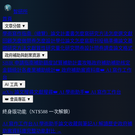
智研所
首頁
文章分類
▼
學術寫作指南（總覽）
論文計畫書怎麼寫
研究方法怎麼選
文獻
回顧怎麼做
問卷怎麼設計
學位論文怎麼寫
期刊投稿準備
論文基
礎
研究方法
文獻
質性研究
量化研究
問卷設計
問卷調查
論文格式
政府補助與創業資源
▼
SBIR 申請指南
補助額度試算
補助計畫攻略
政府補助
補助核定
金額統計
各產業補助統計
👑 政府補助案資料庫
👑 AI 寫作工作
台
AI 工具
▼
arXiv 論文搜尋
文獻搜尋
👑 AI 學術助手
👑 AI 寫作工作台
👑 會員專區
▼
終身版功能（NT$588 一次解鎖）
AI 寫作工作台
AI 學術助手
論文收藏與筆記
AI 解讀歷史
政府補
助案資料庫
完整功能對比 →