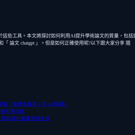
受益於這些工具。本文將探討如何利用AI提升學術論文的質量，包
」和「 論文 chatgpt 」。但是如何正確使用呢?以下跟大家分享 隨
搜尋（免費會員有 2 次 AI 解讀）
，含被引用次數
、國科會計畫書逐章生成