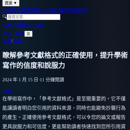
資源
▼
功能特色
常見問題 FAQ
關於我們
聯絡我們
🔍
🔍
👑 升級
登入 / 註冊
登入 / 註冊
☰
首頁
/
文獻
瞭解參考文獻格式的正確使用，提升學術
寫作的信度和說服力
2024 年 1 月 15 日
·
11
分鐘閱讀
文獻
在學術寫作中，「參考文獻格式」是至關重要的，它不僅
能讓讀者明白您引用的資料來源，同時也能避免抄襲行為
的產生。正確使用參考文獻格式，可以令您的論文或報告
更具說服力和可信度，更能幫助讀者快速找到您所引用資