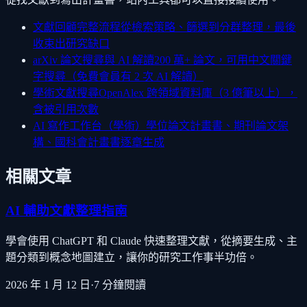
文獻回顧完整流程
從檢索策略、篩選到分群整理，最後
收束出研究缺口
arXiv 論文搜尋與 AI 解讀
200 萬+ 論文，可用中文關鍵
字搜尋（免費會員有 2 次 AI 解讀）
學術文獻搜尋
OpenAlex 跨領域資料庫（3 億筆以上），
含被引用次數
AI 寫作工作台（學術）
學位論文計畫書、期刊論文架
構、國科會計畫書逐章生成
相關文章
AI 輔助文獻整理指南
學會使用 ChatGPT 和 Claude 快速整理文獻，從摘要生成、主
題分類到概念地圖建立，讓你的研究工作事半功倍。
2026 年 1 月 12 日
·
7
分鐘閱讀