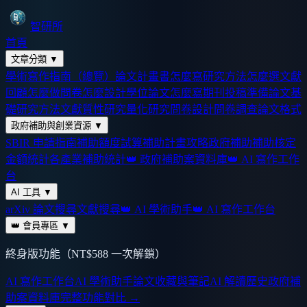
智研所
首頁
文章分類
▼
學術寫作指南（總覽）
論文計畫書怎麼寫
研究方法怎麼選
文獻
回顧怎麼做
問卷怎麼設計
學位論文怎麼寫
期刊投稿準備
論文基
礎
研究方法
文獻
質性研究
量化研究
問卷設計
問卷調查
論文格式
政府補助與創業資源
▼
SBIR 申請指南
補助額度試算
補助計畫攻略
政府補助
補助核定
金額統計
各產業補助統計
👑 政府補助案資料庫
👑 AI 寫作工作
台
AI 工具
▼
arXiv 論文搜尋
文獻搜尋
👑 AI 學術助手
👑 AI 寫作工作台
👑 會員專區
▼
終身版功能（NT$588 一次解鎖）
AI 寫作工作台
AI 學術助手
論文收藏與筆記
AI 解讀歷史
政府補
助案資料庫
完整功能對比 →