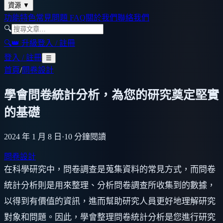
資源
▼
功能特色
常見問題 FAQ
關於我們
聯絡我們
🔍
🔍
👑 升級
登入 / 註冊
登入 / 註冊
☰
首頁
/
問卷設計
學會問卷統計分析，為您的研究奠定堅實
的基礎
2024 年 1 月 8 日
·
10
分鐘閱讀
問卷設計
在科學研究中，問卷調查是蒐集資料的常見方式，而問卷
統計分析則是用來整理、分析問卷調查所收集到的數據，
以得到有價值的資訊，進而幫助研究人員更好地理解研究
對象和問題。因此，學會整理問卷統計分析是您進行研究