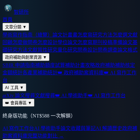
智研所
首頁
文章分類
▼
學術寫作指南（總覽）
論文計畫書怎麼寫
研究方法怎麼選
文獻
回顧怎麼做
問卷怎麼設計
學位論文怎麼寫
期刊投稿準備
論文基
礎
研究方法
文獻
質性研究
量化研究
問卷設計
問卷調查
論文格式
政府補助與創業資源
▼
SBIR 申請指南
補助額度試算
補助計畫攻略
政府補助
補助核定
金額統計
各產業補助統計
👑 政府補助案資料庫
👑 AI 寫作工作
台
AI 工具
▼
arXiv 論文搜尋
文獻搜尋
👑 AI 學術助手
👑 AI 寫作工作台
👑 會員專區
▼
終身版功能（NT$588 一次解鎖）
AI 寫作工作台
AI 學術助手
論文收藏與筆記
AI 解讀歷史
政府補
助案資料庫
完整功能對比 →