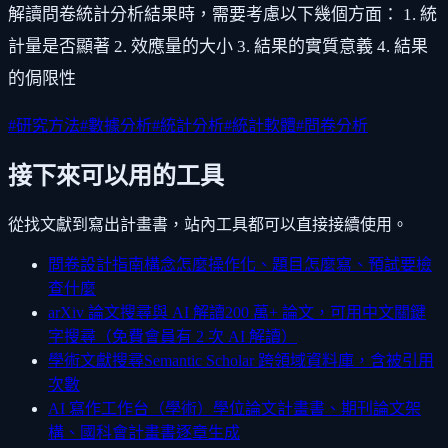
解讀問卷統計分析結果時，需要考慮以下幾個方面： 1. 統
計量是否顯著 2. 效應量的大小 3. 結果的實質意義 4. 結果
的侷限性
#
研究方法
#
數據分析
#
統計分析
#
統計軟體
#
問卷分析
接下來可以用的工具
從找文獻到寫出計畫書，站內工具都可以直接接續使用。
問卷設計指南
構念怎麼操作化、題目怎麼寫、預試要檢
查什麼
arXiv 論文搜尋與 AI 解讀
200 萬+ 論文，可用中文關鍵
字搜尋（免費會員有 2 次 AI 解讀）
學術文獻搜尋
Semantic Scholar 跨領域資料庫，含被引用
次數
AI 寫作工作台（學術）
學位論文計畫書、期刊論文架
構、國科會計畫書逐章生成