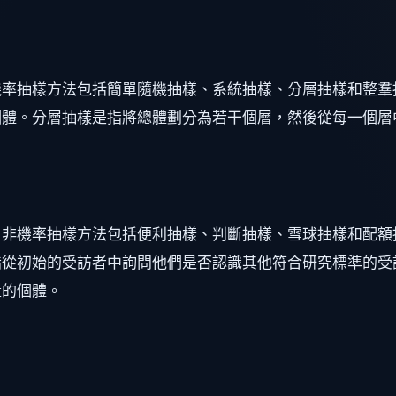
機率抽樣方法包括簡單隨機抽樣、系統抽樣、分層抽樣和整羣
個體。分層抽樣是指將總體劃分為若干個層，然後從每一個層
。非機率抽樣方法包括便利抽樣、判斷抽樣、雪球抽樣和配額
指從初始的受訪者中詢問他們是否認識其他符合研究標準的受
量的個體。