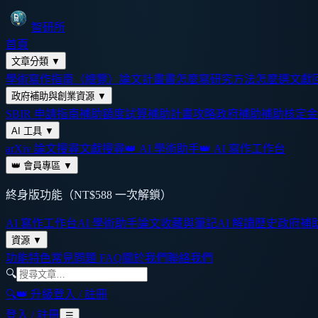
智研所
首頁
文章分類
▼
學術寫作指南（總覽）
論文計畫書怎麼寫
研究方法怎麼選
文獻
政府補助與創業資源
▼
SBIR 申請指南
補助額度試算
補助計畫攻略
政府補助
補助核定金
AI 工具
▼
arXiv 論文搜尋
文獻搜尋
👑 AI 學術助手
👑 AI 寫作工作台
👑 會員專區
▼
終身版功能（NT$588 一次解鎖）
AI 寫作工作台
AI 學術助手
論文收藏與筆記
AI 解讀歷史
政府補
資源
▼
功能特色
常見問題 FAQ
關於我們
聯絡我們
🔍
🔍
👑 升級
登入 / 註冊
登入 / 註冊
☰