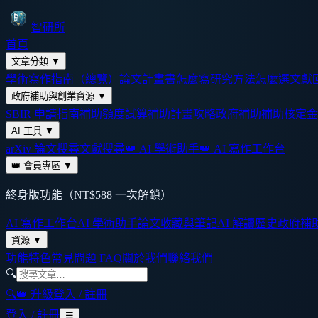
智研所
首頁
文章分類
▼
學術寫作指南（總覽）
論文計畫書怎麼寫
研究方法怎麼選
文獻
政府補助與創業資源
▼
SBIR 申請指南
補助額度試算
補助計畫攻略
政府補助
補助核定金
AI 工具
▼
arXiv 論文搜尋
文獻搜尋
👑 AI 學術助手
👑 AI 寫作工作台
👑 會員專區
▼
終身版功能（NT$588 一次解鎖）
AI 寫作工作台
AI 學術助手
論文收藏與筆記
AI 解讀歷史
政府補
資源
▼
功能特色
常見問題 FAQ
關於我們
聯絡我們
🔍
🔍
👑 升級
登入 / 註冊
登入 / 註冊
☰