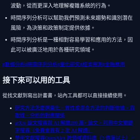
波動，從而更深入地理解複雜系統的行為。
時間序列分析可以幫助我們預測未來趨勢和識別潛在
風險，為決策和政策制定提供依據。
時間序列分析是一種相對容易學習和應用的方法，因
此可以被廣泛地用於各種研究領域。
#
數據分析
#
時間序列分析
#
量化研究
#
經濟預測
#
金融應用
接下來可以用的工具
從找文獻到寫出計畫書，站內工具都可以直接接續使用。
研究方法怎麼選
量化、質性或混合方法的判斷依據，與
取樣、分析的對應關係
arXiv 論文搜尋與 AI 解讀
200 萬+ 論文，可用中文關鍵
字搜尋（免費會員有 2 次 AI 解讀）
學術文獻搜尋
OpenAlex 跨領域資料庫（3 億筆以上），