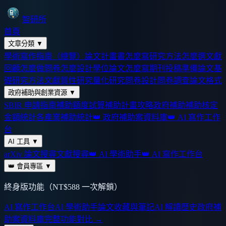
智研所
首頁
文章分類
▼
學術寫作指南（總覽）
論文計畫書怎麼寫
研究方法怎麼選
文獻
回顧怎麼做
問卷怎麼設計
學位論文怎麼寫
期刊投稿準備
論文基
礎
研究方法
文獻
質性研究
量化研究
問卷設計
問卷調查
論文格式
政府補助與創業資源
▼
SBIR 申請指南
補助額度試算
補助計畫攻略
政府補助
補助核定
金額統計
各產業補助統計
👑 政府補助案資料庫
👑 AI 寫作工作
台
AI 工具
▼
arXiv 論文搜尋
文獻搜尋
👑 AI 學術助手
👑 AI 寫作工作台
👑 會員專區
▼
終身版功能（NT$588 一次解鎖）
AI 寫作工作台
AI 學術助手
論文收藏與筆記
AI 解讀歷史
政府補
助案資料庫
完整功能對比 →