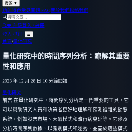
資源
▼
功能特色
常見問題 FAQ
關於我們
聯絡我們
🔍
🔍
👑 升級
登入 / 註冊
登入 / 註冊
☰
首頁
/
量化研究
量化研究中的時間序列分析：瞭解其重要
性和應用
2023 年 12 月 28 日
·
10
分鐘閱讀
量化研究
前言 在量化研究中，時間序列分析是一門重要的工具，它
可以幫助研究人員和決策者更好地理解和預測複雜的動態
系統，例如股票市場、天氣模式和流行病蔓延等。它涉及
分析時間序列數據，以識別模式和趨勢，並基於這些模式