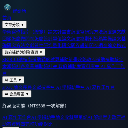
智研所
首頁
文章分類
▼
學術寫作指南（總覽）
論文計畫書怎麼寫
研究方法怎麼選
文獻
回顧怎麼做
問卷怎麼設計
學位論文怎麼寫
期刊投稿準備
論文基
礎
研究方法
文獻
質性研究
量化研究
問卷設計
問卷調查
論文格式
政府補助與創業資源
▼
SBIR 申請指南
補助額度試算
補助計畫攻略
政府補助
補助核定
金額統計
各產業補助統計
👑 政府補助案資料庫
👑 AI 寫作工作
台
AI 工具
▼
arXiv 論文搜尋
文獻搜尋
👑 AI 學術助手
👑 AI 寫作工作台
👑 會員專區
▼
終身版功能（NT$588 一次解鎖）
AI 寫作工作台
AI 學術助手
論文收藏與筆記
AI 解讀歷史
政府補
助案資料庫
完整功能對比 →