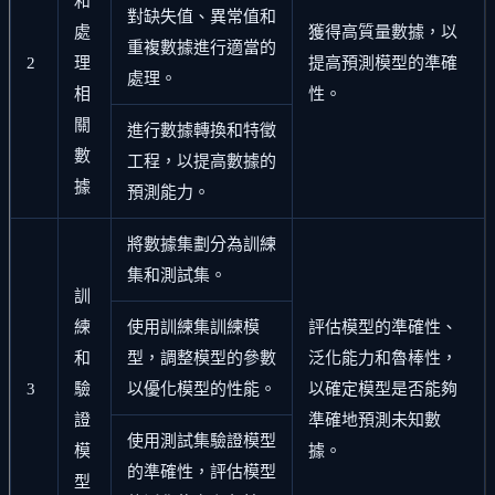
和
對缺失值、異常值和
處
獲得高質量數據，以
重複數據進行適當的
2
理
提高預測模型的準確
處理。
相
性。
關
進行數據轉換和特徵
數
工程，以提高數據的
據
預測能力。
將數據集劃分為訓練
集和測試集。
訓
練
使用訓練集訓練模
評估模型的準確性、
和
型，調整模型的參數
泛化能力和魯棒性，
3
驗
以優化模型的性能。
以確定模型是否能夠
證
準確地預測未知數
使用測試集驗證模型
模
據。
的準確性，評估模型
型