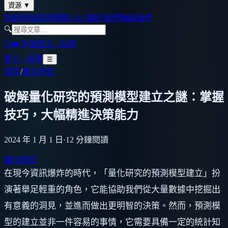
資源
▼
功能特色
常見問題 FAQ
關於我們
聯絡我們
🔍
🔍
👑 升級
登入 / 註冊
登入 / 註冊
☰
首頁
/
量化研究
破解量化研究的預測模型建立之謎：掌握
技巧，大幅精進決策能力
2024 年 1 月 1 日
·
12
分鐘閱讀
量化研究
在現今資訊爆炸的時代，「量化研究的預測模型建立」扮
演著舉足輕重的角色，它能協助我們從大量數據中挖掘出
有意義的洞見，並進而做出更明智的決策。然而，預測模
型的建立並非一件容易的事情，它需要具備一定的統計知