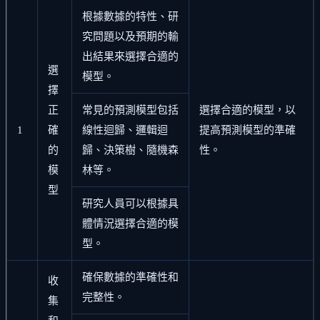
根據數據的特性、研
究問題以及預期的輸
出結果來選擇合適的
選
模型。
擇
正
常見的預測模型包括
選擇合適的模型，以
1
確
線性迴歸、邏輯迴
提高預測模型的準確
的
歸、決策樹、隨機森
性。
模
林等。
型
研究人員可以根據具
體情況選擇合適的模
型。
確保數據的準確性和
收
完整性。
集