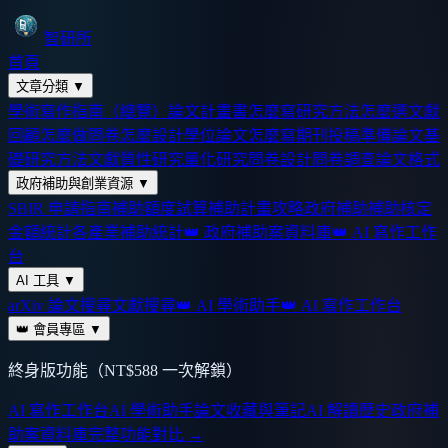
智研所
首頁
文章分類
▼
學術寫作指南（總覽）
論文計畫書怎麼寫
研究方法怎麼選
文獻
回顧怎麼做
問卷怎麼設計
學位論文怎麼寫
期刊投稿準備
論文基
礎
研究方法
文獻
質性研究
量化研究
問卷設計
問卷調查
論文格式
政府補助與創業資源
▼
SBIR 申請指南
補助額度試算
補助計畫攻略
政府補助
補助核定
金額統計
各產業補助統計
👑 政府補助案資料庫
👑 AI 寫作工作
台
AI 工具
▼
arXiv 論文搜尋
文獻搜尋
👑 AI 學術助手
👑 AI 寫作工作台
👑 會員專區
▼
終身版功能（NT$588 一次解鎖）
AI 寫作工作台
AI 學術助手
論文收藏與筆記
AI 解讀歷史
政府補
助案資料庫
完整功能對比 →