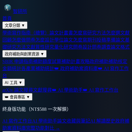
智研所
首頁
文章分類
▼
學術寫作指南（總覽）
論文計畫書怎麼寫
研究方法怎麼選
文獻
回顧怎麼做
問卷怎麼設計
學位論文怎麼寫
期刊投稿準備
論文基
礎
研究方法
文獻
質性研究
量化研究
問卷設計
問卷調查
論文格式
政府補助與創業資源
▼
SBIR 申請指南
補助額度試算
補助計畫攻略
政府補助
補助核定
金額統計
各產業補助統計
👑 政府補助案資料庫
👑 AI 寫作工作
台
AI 工具
▼
arXiv 論文搜尋
文獻搜尋
👑 AI 學術助手
👑 AI 寫作工作台
👑 會員專區
▼
終身版功能（NT$588 一次解鎖）
AI 寫作工作台
AI 學術助手
論文收藏與筆記
AI 解讀歷史
政府補
助案資料庫
完整功能對比 →