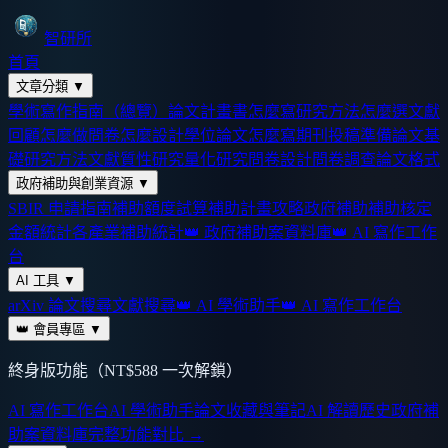
智研所
首頁
文章分類
▼
學術寫作指南（總覽）
論文計畫書怎麼寫
研究方法怎麼選
文獻
回顧怎麼做
問卷怎麼設計
學位論文怎麼寫
期刊投稿準備
論文基
礎
研究方法
文獻
質性研究
量化研究
問卷設計
問卷調查
論文格式
政府補助與創業資源
▼
SBIR 申請指南
補助額度試算
補助計畫攻略
政府補助
補助核定
金額統計
各產業補助統計
👑 政府補助案資料庫
👑 AI 寫作工作
台
AI 工具
▼
arXiv 論文搜尋
文獻搜尋
👑 AI 學術助手
👑 AI 寫作工作台
👑 會員專區
▼
終身版功能（NT$588 一次解鎖）
AI 寫作工作台
AI 學術助手
論文收藏與筆記
AI 解讀歷史
政府補
助案資料庫
完整功能對比 →