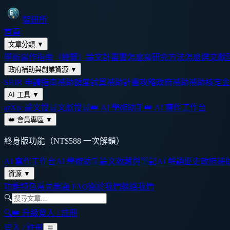
智研所
首頁
文章分類
▼
學術寫作指南（總覽）
論文計畫書怎麼寫
研究方法怎麼選
文獻
政府補助與創業資源
▼
SBIR 申請指南
補助額度試算
補助計畫攻略
政府補助
補助核定金
AI 工具
▼
arXiv 論文搜尋
文獻搜尋
👑 AI 學術助手
👑 AI 寫作工作台
👑 會員專區
▼
終身版功能（NT$588 一次解鎖）
AI 寫作工作台
AI 學術助手
論文收藏與筆記
AI 解讀歷史
政府補
資源
▼
功能特色
常見問題 FAQ
關於我們
聯絡我們
🔍
🔍
👑 升級
登入 / 註冊
登入 / 註冊
☰