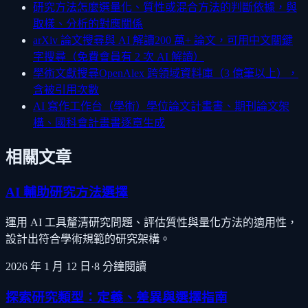
研究方法怎麼選
量化、質性或混合方法的判斷依據，與
取樣、分析的對應關係
arXiv 論文搜尋與 AI 解讀
200 萬+ 論文，可用中文關鍵
字搜尋（免費會員有 2 次 AI 解讀）
學術文獻搜尋
OpenAlex 跨領域資料庫（3 億筆以上），
含被引用次數
AI 寫作工作台（學術）
學位論文計畫書、期刊論文架
構、國科會計畫書逐章生成
相關文章
AI 輔助研究方法選擇
運用 AI 工具釐清研究問題、評估質性與量化方法的適用性，
設計出符合學術規範的研究架構。
2026 年 1 月 12 日
·
8
分鐘閱讀
探索研究類型：定義、差異與選擇指南