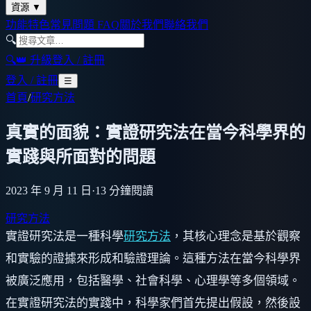
資源
▼
功能特色
常見問題 FAQ
關於我們
聯絡我們
🔍
🔍
👑 升級
登入 / 註冊
登入 / 註冊
☰
首頁
/
研究方法
真實的面貌：實證研究法在當今科學界的
實踐與所面對的問題
2023 年 9 月 11 日
·
13
分鐘閱讀
研究方法
實證研究法是一種科學
研究方法
，其核心理念是基於觀察
和實驗的證據來形成和驗證理論。這種方法在當今科學界
被廣泛應用，包括醫學、社會科學、心理學等多個領域。
在實證研究法的實踐中，科學家們首先提出假設，然後設