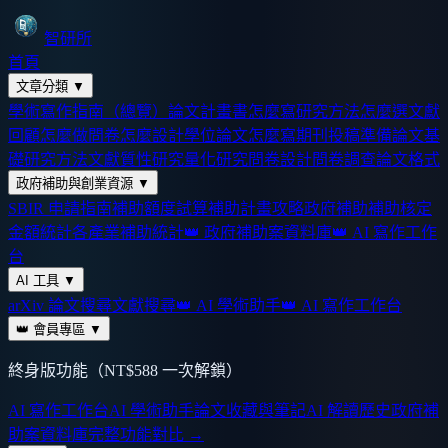
智研所
首頁
文章分類
▼
學術寫作指南（總覽）
論文計畫書怎麼寫
研究方法怎麼選
文獻
回顧怎麼做
問卷怎麼設計
學位論文怎麼寫
期刊投稿準備
論文基
礎
研究方法
文獻
質性研究
量化研究
問卷設計
問卷調查
論文格式
政府補助與創業資源
▼
SBIR 申請指南
補助額度試算
補助計畫攻略
政府補助
補助核定
金額統計
各產業補助統計
👑 政府補助案資料庫
👑 AI 寫作工作
台
AI 工具
▼
arXiv 論文搜尋
文獻搜尋
👑 AI 學術助手
👑 AI 寫作工作台
👑 會員專區
▼
終身版功能（NT$588 一次解鎖）
AI 寫作工作台
AI 學術助手
論文收藏與筆記
AI 解讀歷史
政府補
助案資料庫
完整功能對比 →