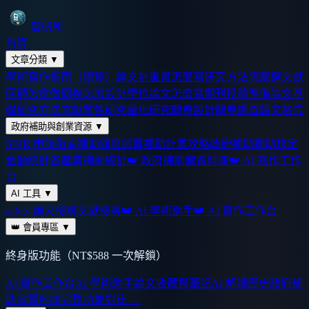
智研所
首頁
文章分類
▼
學術寫作指南（總覽）
論文計畫書怎麼寫
研究方法怎麼選
文獻
回顧怎麼做
問卷怎麼設計
學位論文怎麼寫
期刊投稿準備
論文基
礎
研究方法
文獻
質性研究
量化研究
問卷設計
問卷調查
論文格式
政府補助與創業資源
▼
SBIR 申請指南
補助額度試算
補助計畫攻略
政府補助
補助核定
金額統計
各產業補助統計
👑 政府補助案資料庫
👑 AI 寫作工作
台
AI 工具
▼
arXiv 論文搜尋
文獻搜尋
👑 AI 學術助手
👑 AI 寫作工作台
👑 會員專區
▼
終身版功能（NT$588 一次解鎖）
AI 寫作工作台
AI 學術助手
論文收藏與筆記
AI 解讀歷史
政府補
助案資料庫
完整功能對比 →