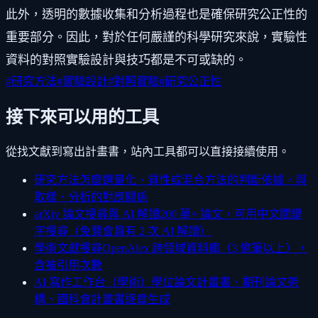
此外，透明的數據收集和分析過程也是確保研究公正性的
重要部分。因此，對於任何嚴謹的科學研究來說，實驗性
資料的對照實驗設計與技巧都是不可或缺的。
#
研究方法
#
實驗設計
#
對照實驗
#
研究公正性
接下來可以用的工具
從找文獻到寫出計畫書，站內工具都可以直接接續使用。
研究方法怎麼選
量化、質性或混合方法的判斷依據，與
取樣、分析的對應關係
arXiv 論文搜尋與 AI 解讀
200 萬+ 論文，可用中文關鍵
字搜尋（免費會員有 2 次 AI 解讀）
學術文獻搜尋
OpenAlex 跨領域資料庫（3 億筆以上），
含被引用次數
AI 寫作工作台（學術）
學位論文計畫書、期刊論文架
構、國科會計畫書逐章生成