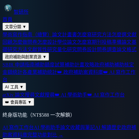
智研所
首頁
文章分類
▼
學術寫作指南（總覽）
論文計畫書怎麼寫
研究方法怎麼選
文獻
回顧怎麼做
問卷怎麼設計
學位論文怎麼寫
期刊投稿準備
論文基
礎
研究方法
文獻
質性研究
量化研究
問卷設計
問卷調查
論文格式
政府補助與創業資源
▼
SBIR 申請指南
補助額度試算
補助計畫攻略
政府補助
補助核定
金額統計
各產業補助統計
👑 政府補助案資料庫
👑 AI 寫作工作
台
AI 工具
▼
arXiv 論文搜尋
文獻搜尋
👑 AI 學術助手
👑 AI 寫作工作台
👑 會員專區
▼
終身版功能（NT$588 一次解鎖）
AI 寫作工作台
AI 學術助手
論文收藏與筆記
AI 解讀歷史
政府補
助案資料庫
完整功能對比 →