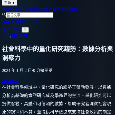
資源
▼
功能特色
常見問題 FAQ
關於我們
聯絡我們
🔍
🔍
👑 升級
登入 / 註冊
登入 / 註冊
☰
首頁
/
量化研究
社會科學中的量化研究趨勢：數據分析與
洞察力
2024 年 1 月 2 日
·
9
分鐘閱讀
量化研究
在社會科學領域中，量化研究的趨勢正蓬勃發展，以數據
分析為基礎的實證研究成為學術界的主流。量化研究可以
提供客觀、具體和可信賴的數據，幫助研究者洞察社會現
象的規律和本質，並提供科學依據來支持社會政策的制定