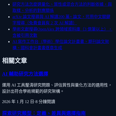
研究方法怎麼選
量化、質性或混合方法的判斷依據，與
取樣、分析的對應關係
arXiv 論文搜尋與 AI 解讀
200 萬+ 論文，可用中文關鍵
字搜尋（免費會員有 2 次 AI 解讀）
學術文獻搜尋
OpenAlex 跨領域資料庫（3 億筆以上），
含被引用次數
AI 寫作工作台（學術）
學位論文計畫書、期刊論文架
構、國科會計畫書逐章生成
相關文章
AI 輔助研究方法選擇
運用 AI 工具釐清研究問題、評估質性與量化方法的適用性，
設計出符合學術規範的研究架構。
2026 年 1 月 12 日
·
8
分鐘閱讀
探索研究類型：定義、差異與選擇指南