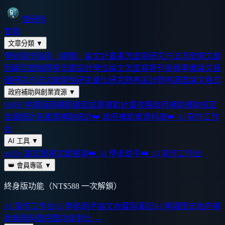
智研所
首頁
文章分類
▼
學術寫作指南（總覽）
論文計畫書怎麼寫
研究方法怎麼選
文獻
回顧怎麼做
問卷怎麼設計
學位論文怎麼寫
期刊投稿準備
論文基
礎
研究方法
文獻
質性研究
量化研究
問卷設計
問卷調查
論文格式
政府補助與創業資源
▼
SBIR 申請指南
補助額度試算
補助計畫攻略
政府補助
補助核定
金額統計
各產業補助統計
👑 政府補助案資料庫
👑 AI 寫作工作
台
AI 工具
▼
arXiv 論文搜尋
文獻搜尋
👑 AI 學術助手
👑 AI 寫作工作台
👑 會員專區
▼
終身版功能（NT$588 一次解鎖）
AI 寫作工作台
AI 學術助手
論文收藏與筆記
AI 解讀歷史
政府補
助案資料庫
完整功能對比 →