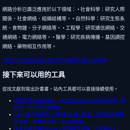
網路分析已廣泛應用於以下領域： • 社會科學：研究人際
關係、社會網絡、組織結構等。 • 自然科學：研究生態系
統、食物鏈、分子網絡等。 • 工程學：研究通信網絡、交
通網絡、電力網絡等。 • 醫學：研究疾病傳播、基因調控
網絡、藥物相互作用等。
#
研究方法
#
網絡分析
#
量化研究
#
複雜系統
#
社會網絡
接下來可以用的工具
從找文獻到寫出計畫書，站內工具都可以直接接續使用。
研究方法怎麼選
量化、質性或混合方法的判斷依據，與
取樣、分析的對應關係
arXiv 論文搜尋與 AI 解讀
200 萬+ 論文，可用中文關鍵
字搜尋（免費會員有 2 次 AI 解讀）
學術文獻搜尋
OpenAlex 跨領域資料庫（3 億筆以上），