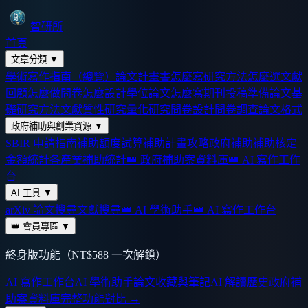
智研所
首頁
文章分類
▼
學術寫作指南（總覽）
論文計畫書怎麼寫
研究方法怎麼選
文獻
回顧怎麼做
問卷怎麼設計
學位論文怎麼寫
期刊投稿準備
論文基
礎
研究方法
文獻
質性研究
量化研究
問卷設計
問卷調查
論文格式
政府補助與創業資源
▼
SBIR 申請指南
補助額度試算
補助計畫攻略
政府補助
補助核定
金額統計
各產業補助統計
👑 政府補助案資料庫
👑 AI 寫作工作
台
AI 工具
▼
arXiv 論文搜尋
文獻搜尋
👑 AI 學術助手
👑 AI 寫作工作台
👑 會員專區
▼
終身版功能（NT$588 一次解鎖）
AI 寫作工作台
AI 學術助手
論文收藏與筆記
AI 解讀歷史
政府補
助案資料庫
完整功能對比 →