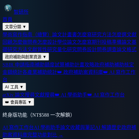
智研所
首頁
文章分類
▼
學術寫作指南（總覽）
論文計畫書怎麼寫
研究方法怎麼選
文獻
回顧怎麼做
問卷怎麼設計
學位論文怎麼寫
期刊投稿準備
論文基
礎
研究方法
文獻
質性研究
量化研究
問卷設計
問卷調查
論文格式
政府補助與創業資源
▼
SBIR 申請指南
補助額度試算
補助計畫攻略
政府補助
補助核定
金額統計
各產業補助統計
👑 政府補助案資料庫
👑 AI 寫作工作
台
AI 工具
▼
arXiv 論文搜尋
文獻搜尋
👑 AI 學術助手
👑 AI 寫作工作台
👑 會員專區
▼
終身版功能（NT$588 一次解鎖）
AI 寫作工作台
AI 學術助手
論文收藏與筆記
AI 解讀歷史
政府補
助案資料庫
完整功能對比 →