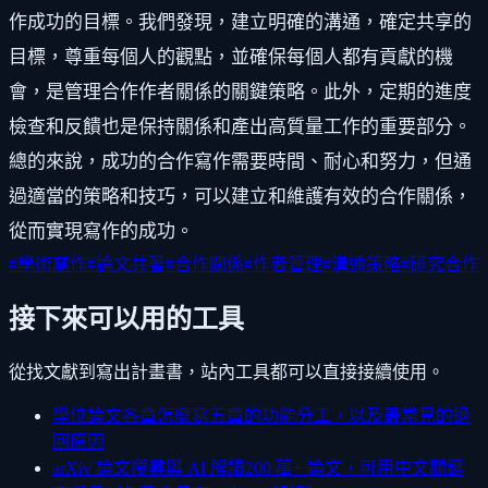
作成功的目標。我們發現，建立明確的溝通，確定共享的
目標，尊重每個人的觀點，並確保每個人都有貢獻的機
會，是管理合作作者關係的關鍵策略。此外，定期的進度
檢查和反饋也是保持關係和產出高質量工作的重要部分。
總的來說，成功的合作寫作需要時間、耐心和努力，但通
過適當的策略和技巧，可以建立和維護有效的合作關係，
從而實現寫作的成功。
#
學術寫作
#
論文共著
#
合作關係
#
作者管理
#
溝通策略
#
研究合作
接下來可以用的工具
從找文獻到寫出計畫書，站內工具都可以直接接續使用。
學位論文各章怎麼寫
五章的功能分工，以及最常見的退
回原因
arXiv 論文搜尋與 AI 解讀
200 萬+ 論文，可用中文關鍵