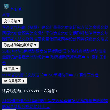
智研所
首頁
文章分類
▼
學術寫作指南（總覽）
論文計畫書怎麼寫
研究方法怎麼選
文獻
回顧怎麼做
問卷怎麼設計
學位論文怎麼寫
期刊投稿準備
論文基
礎
研究方法
文獻
質性研究
量化研究
問卷設計
問卷調查
論文格式
政府補助與創業資源
▼
SBIR 申請指南
補助額度試算
補助計畫攻略
政府補助
補助核定
金額統計
各產業補助統計
👑 政府補助案資料庫
👑 AI 寫作工作
台
AI 工具
▼
arXiv 論文搜尋
文獻搜尋
👑 AI 學術助手
👑 AI 寫作工作台
👑 會員專區
▼
終身版功能（NT$588 一次解鎖）
AI 寫作工作台
AI 學術助手
論文收藏與筆記
AI 解讀歷史
政府補
助案資料庫
完整功能對比 →