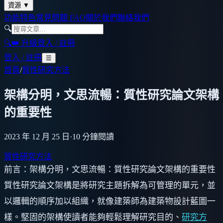
資源
▼
功能特色
常見問題 FAQ
關於我們
聯絡我們
🔍
🔍
👑 升級
登入 / 註冊
登入 / 註冊
☰
首頁
/
質性研究方法
架構分明，文思流暢：質性研究論文架構
的重要性
2023 年 12 月 25 日
·
10
分鐘閱讀
質性研究方法
前言：架構分明，文思流暢：質性研究論文架構的重要性
質性研究論文架構是將研究主題拆解為可管理的單元，並
以邏輯的順序加以組織，就像建築師為建築物設計藍圖一
樣。堅固的架構使讀者能夠輕鬆理解研究目的、
研究方