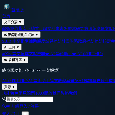
智研所
首頁
文章分類
▼
學術寫作指南（總覽）
論文計畫書怎麼寫
研究方法怎麼選
文獻
政府補助與創業資源
▼
SBIR 申請指南
補助額度試算
補助計畫攻略
政府補助
補助核定金
AI 工具
▼
arXiv 論文搜尋
文獻搜尋
👑 AI 學術助手
👑 AI 寫作工作台
👑 會員專區
▼
終身版功能（NT$588 一次解鎖）
AI 寫作工作台
AI 學術助手
論文收藏與筆記
AI 解讀歷史
政府補
資源
▼
功能特色
常見問題 FAQ
關於我們
聯絡我們
🔍
🔍
👑 升級
登入 / 註冊
登入 / 註冊
☰