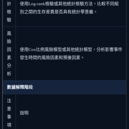
計
使用Log-rank檢驗或其他統計檢驗方法，比較不同組
檢
別之間的生存差異是否具有統計學意義。
驗
風
險
因
使用Cox比例風險模型或其他統計模型，分析影響事件
素
發生時間的風險因素和預後因素。
分
析
數據解釋階段
注
意
說明
事
項