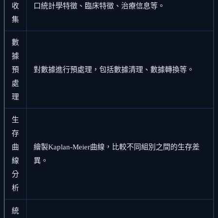
收
口統計學特徵、臨床特徵、治療信息等。
集
數
據
預
對數據進行預處理，包括數據清理、數據轉換等。
處
理
生
存
曲
繪製Kaplan-Meier曲線，比較不同組別之間的生存差
線
異。
分
析
統