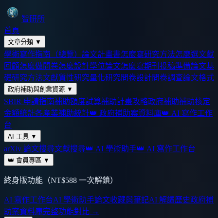
智研所
首頁
文章分類
▼
學術寫作指南（總覽）
論文計畫書怎麼寫
研究方法怎麼選
文獻
回顧怎麼做
問卷怎麼設計
學位論文怎麼寫
期刊投稿準備
論文基
礎
研究方法
文獻
質性研究
量化研究
問卷設計
問卷調查
論文格式
政府補助與創業資源
▼
SBIR 申請指南
補助額度試算
補助計畫攻略
政府補助
補助核定
金額統計
各產業補助統計
👑 政府補助案資料庫
👑 AI 寫作工作
台
AI 工具
▼
arXiv 論文搜尋
文獻搜尋
👑 AI 學術助手
👑 AI 寫作工作台
👑 會員專區
▼
終身版功能（NT$588 一次解鎖）
AI 寫作工作台
AI 學術助手
論文收藏與筆記
AI 解讀歷史
政府補
助案資料庫
完整功能對比 →