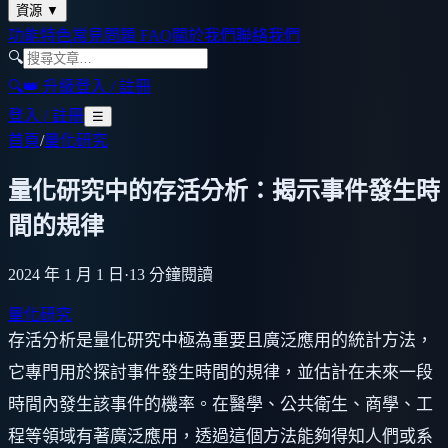
資源
▼
功能特色
常見問題 FAQ
關於我們
聯絡我們
🔍
🔍
👑 升級
登入 / 註冊
登入 / 註冊
☰
首頁
/
量化研究
量化研究中的存活分析：揭示事件發生時
間的規律
2024 年 1 月 1 日
·
13
分鐘閱讀
量化研究
存活分析是量化研究中極為重要且廣泛應用的統計方法，
它專門用於探討事件發生時間的規律，並估計在未來一段
時間內發生該事件的機率。在醫學、公共衛生、商學、工
程等領域有著廣泛應用，透過這個方法能夠得知人們或系