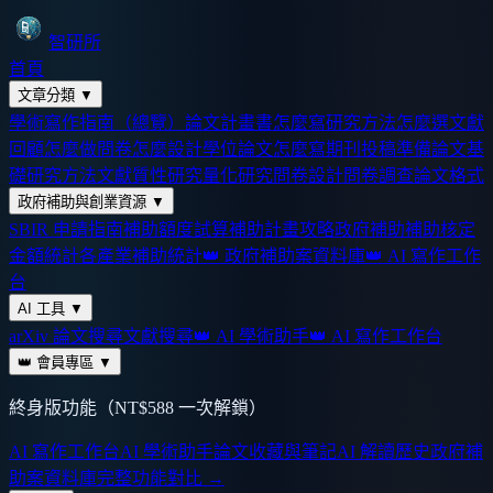
智研所
首頁
文章分類
▼
學術寫作指南（總覽）
論文計畫書怎麼寫
研究方法怎麼選
文獻
回顧怎麼做
問卷怎麼設計
學位論文怎麼寫
期刊投稿準備
論文基
礎
研究方法
文獻
質性研究
量化研究
問卷設計
問卷調查
論文格式
政府補助與創業資源
▼
SBIR 申請指南
補助額度試算
補助計畫攻略
政府補助
補助核定
金額統計
各產業補助統計
👑 政府補助案資料庫
👑 AI 寫作工作
台
AI 工具
▼
arXiv 論文搜尋
文獻搜尋
👑 AI 學術助手
👑 AI 寫作工作台
👑 會員專區
▼
終身版功能（NT$588 一次解鎖）
AI 寫作工作台
AI 學術助手
論文收藏與筆記
AI 解讀歷史
政府補
助案資料庫
完整功能對比 →