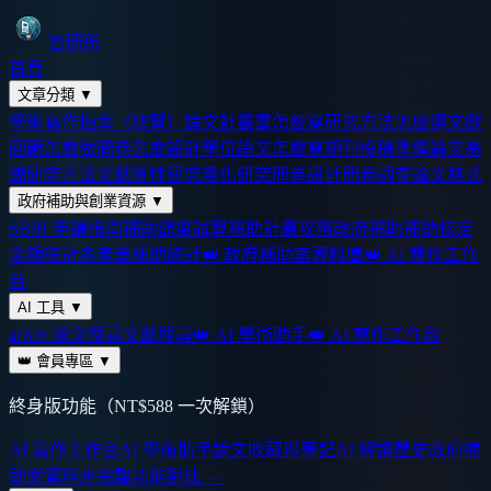
智研所
首頁
文章分類
▼
學術寫作指南（總覽）
論文計畫書怎麼寫
研究方法怎麼選
文獻
回顧怎麼做
問卷怎麼設計
學位論文怎麼寫
期刊投稿準備
論文基
礎
研究方法
文獻
質性研究
量化研究
問卷設計
問卷調查
論文格式
政府補助與創業資源
▼
SBIR 申請指南
補助額度試算
補助計畫攻略
政府補助
補助核定
金額統計
各產業補助統計
👑 政府補助案資料庫
👑 AI 寫作工作
台
AI 工具
▼
arXiv 論文搜尋
文獻搜尋
👑 AI 學術助手
👑 AI 寫作工作台
👑 會員專區
▼
終身版功能（NT$588 一次解鎖）
AI 寫作工作台
AI 學術助手
論文收藏與筆記
AI 解讀歷史
政府補
助案資料庫
完整功能對比 →