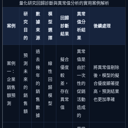
量化研究回歸診斷與異常值分析的實用案例解析
研
數
模
異常
回歸
究
據
型
值分
案例
診斷
後續處理
目
來
選
析結
結果
的
源
擇
果
過
異常
預
去
擬合
值是
案例
測
線
幾
優度
由於
將異常值剔除
一：
未
性
年
較
一次
後，模型的擬
企業
來
回
的
差，
性的
合優度顯著提
銷售
的
歸
銷
存在
促銷
高，預測結果
額預
銷
模
售
異常
活動
也更加準確
測
售
型
數
值
造成
額
據
的