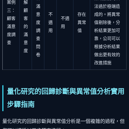
案例
解
滿
法過於極端造
三：
顧
意
不
存在
成的。將異常
顧客
客
不適
度
適
異常
值剔除後，分
滿意
的
用
調
用
值
析結果更加可
度調
滿
查
靠，公司可以
查
意
問
根據分析結果
度
卷
做出更有效的
改進措施
量化研究的回歸診斷與異常值分析實用
步驟指南
量化研究的回歸診斷與異常值分析是一個複雜的過程，但