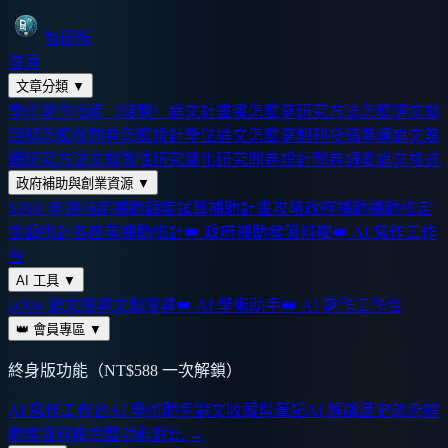
智研所
首頁
文章分類
▼
學術寫作指南（總覽）
論文計畫書怎麼寫
研究方法怎麼選
文獻
回顧怎麼做
問卷怎麼設計
學位論文怎麼寫
期刊投稿準備
論文基
礎
研究方法
文獻
質性研究
量化研究
問卷設計
問卷調查
論文格式
政府補助與創業資源
▼
SBIR 申請指南
補助額度試算
補助計畫攻略
政府補助
補助核定
金額統計
各產業補助統計
👑 政府補助案資料庫
👑 AI 寫作工作
台
AI 工具
▼
arXiv 論文搜尋
文獻搜尋
👑 AI 學術助手
👑 AI 寫作工作台
👑 會員專區
▼
終身版功能（NT$588 一次解鎖）
AI 寫作工作台
AI 學術助手
論文收藏與筆記
AI 解讀歷史
政府補
助案資料庫
完整功能對比 →