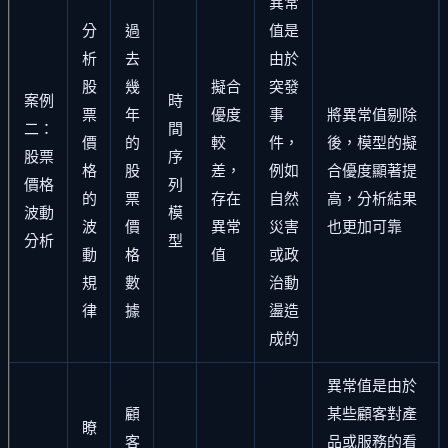
異常
分
過
值是
析
去
由於
股
幾
擬合
突發
案例
時
票
年
優度
事
將異常值剔除
二：
間
價
的
較
件，
後，模型的擬
股票
序
格
股
差，
例如
合優度顯著提
價格
列
的
票
存在
自然
高，分析結果
波動
模
波
價
異常
災害
也更加可靠
分析
型
動
格
值
或政
規
數
治動
律
據
盪造
成的
異常值是由於
顧
某些顧客對產
瞭
客
品或服務的看