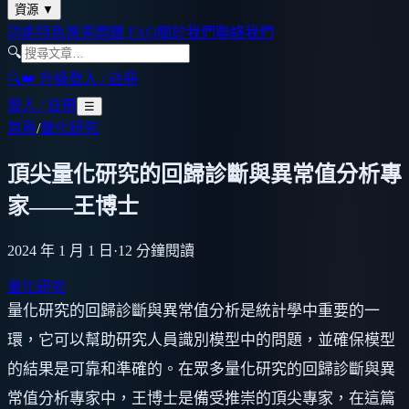
資源
▼
功能特色
常見問題 FAQ
關於我們
聯絡我們
🔍
🔍
👑 升級
登入 / 註冊
登入 / 註冊
☰
首頁
/
量化研究
頂尖量化研究的回歸診斷與異常值分析專
家——王博士
2024 年 1 月 1 日
·
12
分鐘閱讀
量化研究
量化研究的回歸診斷與異常值分析是統計學中重要的一
環，它可以幫助研究人員識別模型中的問題，並確保模型
的結果是可靠和準確的。在眾多量化研究的回歸診斷與異
常值分析專家中，王博士是備受推崇的頂尖專家，在這篇