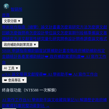
智研所
首頁
文章分類
▼
學術寫作指南（總覽）
論文計畫書怎麼寫
研究方法怎麼選
文獻
回顧怎麼做
問卷怎麼設計
學位論文怎麼寫
期刊投稿準備
論文基
礎
研究方法
文獻
質性研究
量化研究
問卷設計
問卷調查
論文格式
政府補助與創業資源
▼
SBIR 申請指南
補助額度試算
補助計畫攻略
政府補助
補助核定
金額統計
各產業補助統計
👑 政府補助案資料庫
👑 AI 寫作工作
台
AI 工具
▼
arXiv 論文搜尋
文獻搜尋
👑 AI 學術助手
👑 AI 寫作工作台
👑 會員專區
▼
終身版功能（NT$588 一次解鎖）
AI 寫作工作台
AI 學術助手
論文收藏與筆記
AI 解讀歷史
政府補
助案資料庫
完整功能對比 →