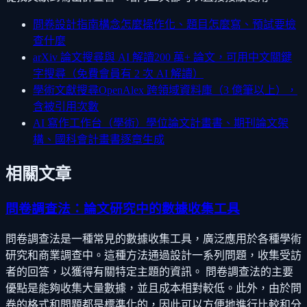
問卷設計指南
構念怎麼操作化、題目怎麼寫、預試要檢
查什麼
arXiv 論文搜尋與 AI 解讀
200 萬+ 論文，可用中文關鍵
字搜尋（免費會員有 2 次 AI 解讀）
學術文獻搜尋
OpenAlex 跨領域資料庫（3 億筆以上），
含被引用次數
AI 寫作工作台（學術）
學位論文計畫書、期刊論文架
構、國科會計畫書逐章生成
相關文章
問卷調查法：論文研究中的數據收集工具
問卷調查法是一種常見的數據收集工具，廣泛應用於各種學術
研究和商業調查中。這種方法通過設計一系列問題，收集受訪
者的回答，以獲得有關特定主題的資訊。 問卷調查法的主要
優點是能夠收集大量數據，並且成本相對較低。此外，由於問
卷的格式和問題都是標準化的，因此可以方便地進行比較和分