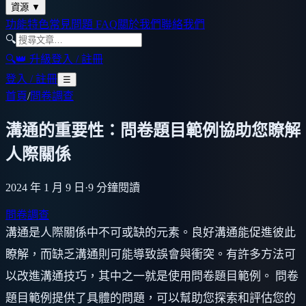
資源
▼
功能特色
常見問題 FAQ
關於我們
聯絡我們
🔍
🔍
👑 升級
登入 / 註冊
登入 / 註冊
☰
首頁
/
問卷調查
溝通的重要性：問卷題目範例協助您瞭解
人際關係
2024 年 1 月 9 日
·
9
分鐘閱讀
問卷調查
溝通是人際關係中不可或缺的元素。良好溝通能促進彼此
瞭解，而缺乏溝通則可能導致誤會與衝突。有許多方法可
以改進溝通技巧，其中之一就是使用問卷題目範例。 問卷
題目範例提供了具體的問題，可以幫助您探索和評估您的