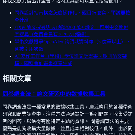
從找文獻到寫出計畫書，站內工具都可以直接接續使用。
問卷設計指南
構念怎麼操作化、題目怎麼寫、預試要檢
查什麼
arXiv 論文搜尋與 AI 解讀
200 萬+ 論文，可用中文關鍵
字搜尋（免費會員有 2 次 AI 解讀）
學術文獻搜尋
OpenAlex 跨領域資料庫（3 億筆以上），
含被引用次數
AI 寫作工作台（學術）
學位論文計畫書、期刊論文架
構、國科會計畫書逐章生成
相關文章
問卷調查法：論文研究中的數據收集工具
問卷調查法是一種常見的數據收集工具，廣泛應用於各種學術
研究和商業調查中。這種方法通過設計一系列問題，收集受訪
者的回答，以獲得有關特定主題的資訊。 問卷調查法的主要
優點是能夠收集大量數據，並且成本相對較低。此外，由於問