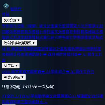
智研所
首頁
文章分類
▼
學術寫作指南（總覽）
論文計畫書怎麼寫
研究方法怎麼選
文獻
回顧怎麼做
問卷怎麼設計
學位論文怎麼寫
期刊投稿準備
論文基
礎
研究方法
文獻
質性研究
量化研究
問卷設計
問卷調查
論文格式
政府補助與創業資源
▼
SBIR 申請指南
補助額度試算
補助計畫攻略
政府補助
補助核定
金額統計
各產業補助統計
👑 政府補助案資料庫
👑 AI 寫作工作
台
AI 工具
▼
arXiv 論文搜尋
文獻搜尋
👑 AI 學術助手
👑 AI 寫作工作台
👑 會員專區
▼
終身版功能（NT$588 一次解鎖）
AI 寫作工作台
AI 學術助手
論文收藏與筆記
AI 解讀歷史
政府補
助案資料庫
完整功能對比 →