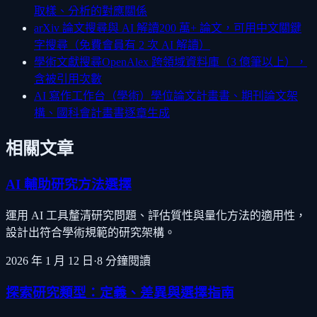
取樣、分析的對應關係
arXiv 論文搜尋與 AI 解讀
200 萬+ 論文，可用中文關鍵
字搜尋（免費會員有 2 次 AI 解讀）
學術文獻搜尋
OpenAlex 跨領域資料庫（3 億筆以上），
含被引用次數
AI 寫作工作台（學術）
學位論文計畫書、期刊論文架
構、國科會計畫書逐章生成
相關文章
AI 輔助研究方法選擇
運用 AI 工具釐清研究問題、評估質性與量化方法的適用性，
設計出符合學術規範的研究架構。
2026 年 1 月 12 日
·
8
分鐘閱讀
探索研究類型：定義、差異與選擇指南