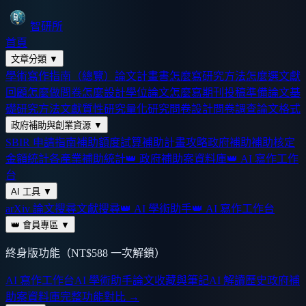
智研所
首頁
文章分類
▼
學術寫作指南（總覽）
論文計畫書怎麼寫
研究方法怎麼選
文獻
回顧怎麼做
問卷怎麼設計
學位論文怎麼寫
期刊投稿準備
論文基
礎
研究方法
文獻
質性研究
量化研究
問卷設計
問卷調查
論文格式
政府補助與創業資源
▼
SBIR 申請指南
補助額度試算
補助計畫攻略
政府補助
補助核定
金額統計
各產業補助統計
👑 政府補助案資料庫
👑 AI 寫作工作
台
AI 工具
▼
arXiv 論文搜尋
文獻搜尋
👑 AI 學術助手
👑 AI 寫作工作台
👑 會員專區
▼
終身版功能（NT$588 一次解鎖）
AI 寫作工作台
AI 學術助手
論文收藏與筆記
AI 解讀歷史
政府補
助案資料庫
完整功能對比 →