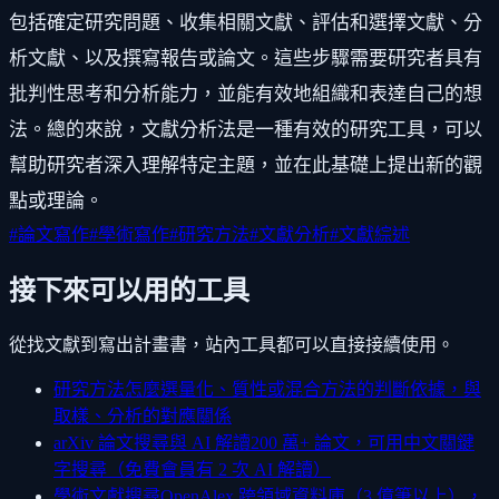
包括確定研究問題、收集相關文獻、評估和選擇文獻、分
析文獻、以及撰寫報告或論文。這些步驟需要研究者具有
批判性思考和分析能力，並能有效地組織和表達自己的想
法。總的來說，文獻分析法是一種有效的研究工具，可以
幫助研究者深入理解特定主題，並在此基礎上提出新的觀
點或理論。
#
論文寫作
#
學術寫作
#
研究方法
#
文獻分析
#
文獻綜述
接下來可以用的工具
從找文獻到寫出計畫書，站內工具都可以直接接續使用。
研究方法怎麼選
量化、質性或混合方法的判斷依據，與
取樣、分析的對應關係
arXiv 論文搜尋與 AI 解讀
200 萬+ 論文，可用中文關鍵
字搜尋（免費會員有 2 次 AI 解讀）
學術文獻搜尋
OpenAlex 跨領域資料庫（3 億筆以上），