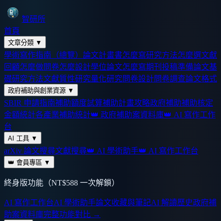
智研所
首頁
文章分類
▼
學術寫作指南（總覽）
論文計畫書怎麼寫
研究方法怎麼選
文獻
回顧怎麼做
問卷怎麼設計
學位論文怎麼寫
期刊投稿準備
論文基
礎
研究方法
文獻
質性研究
量化研究
問卷設計
問卷調查
論文格式
政府補助與創業資源
▼
SBIR 申請指南
補助額度試算
補助計畫攻略
政府補助
補助核定
金額統計
各產業補助統計
👑 政府補助案資料庫
👑 AI 寫作工作
台
AI 工具
▼
arXiv 論文搜尋
文獻搜尋
👑 AI 學術助手
👑 AI 寫作工作台
👑 會員專區
▼
終身版功能（NT$588 一次解鎖）
AI 寫作工作台
AI 學術助手
論文收藏與筆記
AI 解讀歷史
政府補
助案資料庫
完整功能對比 →