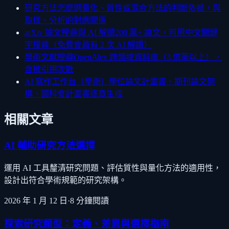
研究方法怎麼選
量化、質性或混合方法的判斷依據，與
取樣、分析的對應關係
arXiv 論文搜尋與 AI 解讀
200 萬+ 論文，可用中文關鍵
字搜尋（免費會員有 2 次 AI 解讀）
學術文獻搜尋
OpenAlex 跨領域資料庫（3 億筆以上），
含被引用次數
AI 寫作工作台（學術）
學位論文計畫書、期刊論文架
構、國科會計畫書逐章生成
相關文章
AI 輔助研究方法選擇
運用 AI 工具釐清研究問題、評估質性與量化方法的適用性，
設計出符合學術規範的研究架構。
2026 年 1 月 12 日
·
8
分鐘閱讀
探索研究類型：定義、差異與選擇指南