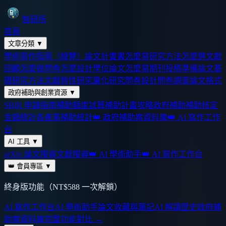
智研所
首頁
文章分類
▼
學術寫作指南（總覽）
論文計畫書怎麼寫
研究方法怎麼選
文獻
回顧怎麼做
問卷怎麼設計
學位論文怎麼寫
期刊投稿準備
論文基
礎
研究方法
文獻
質性研究
量化研究
問卷設計
問卷調查
論文格式
政府補助與創業資源
▼
SBIR 申請指南
補助額度試算
補助計畫攻略
政府補助
補助核定
金額統計
各產業補助統計
👑 政府補助案資料庫
👑 AI 寫作工作
台
AI 工具
▼
arXiv 論文搜尋
文獻搜尋
👑 AI 學術助手
👑 AI 寫作工作台
👑 會員專區
▼
終身版功能（NT$588 一次解鎖）
AI 寫作工作台
AI 學術助手
論文收藏與筆記
AI 解讀歷史
政府補
助案資料庫
完整功能對比 →