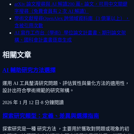
arXiv 論文搜尋與 AI 解讀
200 萬+ 論文，可用中文關鍵
字搜尋（免費會員有 2 次 AI 解讀）
學術文獻搜尋
OpenAlex 跨領域資料庫（3 億筆以上），
含被引用次數
AI 寫作工作台（學術）
學位論文計畫書、期刊論文架
構、國科會計畫書逐章生成
相關文章
AI 輔助研究方法選擇
運用 AI 工具釐清研究問題、評估質性與量化方法的適用性，
設計出符合學術規範的研究架構。
2026 年 1 月 12 日
·
8
分鐘閱讀
探索研究類型：定義、差異與選擇指南
探索研究是一種 研究方法 ，主要用於獲取對問題或現象的初