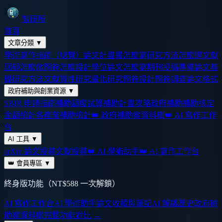
智研所
首頁
文章分類
▼
學術寫作指南（總覽）
論文計畫書怎麼寫
研究方法怎麼選
文獻
回顧怎麼做
問卷怎麼設計
學位論文怎麼寫
期刊投稿準備
論文基
礎
研究方法
文獻
質性研究
量化研究
問卷設計
問卷調查
論文格式
政府補助與創業資源
▼
SBIR 申請指南
補助額度試算
補助計畫攻略
政府補助
補助核定
金額統計
各產業補助統計
👑 政府補助案資料庫
👑 AI 寫作工作
台
AI 工具
▼
arXiv 論文搜尋
文獻搜尋
👑 AI 學術助手
👑 AI 寫作工作台
👑 會員專區
▼
終身版功能（NT$588 一次解鎖）
AI 寫作工作台
AI 學術助手
論文收藏與筆記
AI 解讀歷史
政府補
助案資料庫
完整功能對比 →