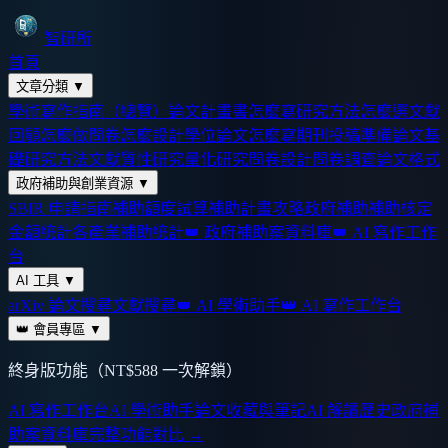
智研所
首頁
文章分類
▼
學術寫作指南（總覽）
論文計畫書怎麼寫
研究方法怎麼選
文獻
回顧怎麼做
問卷怎麼設計
學位論文怎麼寫
期刊投稿準備
論文基
礎
研究方法
文獻
質性研究
量化研究
問卷設計
問卷調查
論文格式
政府補助與創業資源
▼
SBIR 申請指南
補助額度試算
補助計畫攻略
政府補助
補助核定
金額統計
各產業補助統計
👑 政府補助案資料庫
👑 AI 寫作工作
台
AI 工具
▼
arXiv 論文搜尋
文獻搜尋
👑 AI 學術助手
👑 AI 寫作工作台
👑 會員專區
▼
終身版功能（NT$588 一次解鎖）
AI 寫作工作台
AI 學術助手
論文收藏與筆記
AI 解讀歷史
政府補
助案資料庫
完整功能對比 →