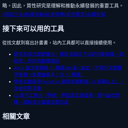
略。因此，質性研究是理解和推動永續發展的重要工具。
#
研究方法
#
社會現象
#
社會科學
#
質性研究
#
永續發展
接下來可以用的工具
從找文獻到寫出計畫書，站內工具都可以直接接續使用。
研究方法怎麼選
量化、質性或混合方法的判斷依據，與
取樣、分析的對應關係
arXiv 論文搜尋與 AI 解讀
200 萬+ 論文，可用中文關鍵
字搜尋（免費會員有 2 次 AI 解讀）
學術文獻搜尋
OpenAlex 跨領域資料庫（3 億筆以上），
含被引用次數
AI 寫作工作台（學術）
學位論文計畫書、期刊論文架
構、國科會計畫書逐章生成
相關文章