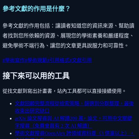
參考文獻的作用是什麼？
參考文獻的作用包括：讓讀者知道您的資訊來源、幫助讀
者找到您所依賴的資源、展現您的學術素養和嚴謹程度、
避免學術不端行為、讓您的文章更具說服力和可靠性。
#
學術寫作
#
學術規範
#
引用格式
#
文獻引用
接下來可以用的工具
從找文獻到寫出計畫書，站內工具都可以直接接續使用。
文獻回顧完整流程
從檢索策略、篩選到分群整理，最後
收束出研究缺口
arXiv 論文搜尋與 AI 解讀
200 萬+ 論文，可用中文關鍵
字搜尋（免費會員有 2 次 AI 解讀）
學術文獻搜尋
OpenAlex 跨領域資料庫（3 億筆以上），