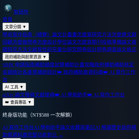
智研所
首頁
文章分類
▼
學術寫作指南（總覽）
論文計畫書怎麼寫
研究方法怎麼選
文獻
回顧怎麼做
問卷怎麼設計
學位論文怎麼寫
期刊投稿準備
論文基
礎
研究方法
文獻
質性研究
量化研究
問卷設計
問卷調查
論文格式
政府補助與創業資源
▼
SBIR 申請指南
補助額度試算
補助計畫攻略
政府補助
補助核定
金額統計
各產業補助統計
👑 政府補助案資料庫
👑 AI 寫作工作
台
AI 工具
▼
arXiv 論文搜尋
文獻搜尋
👑 AI 學術助手
👑 AI 寫作工作台
👑 會員專區
▼
終身版功能（NT$588 一次解鎖）
AI 寫作工作台
AI 學術助手
論文收藏與筆記
AI 解讀歷史
政府補
助案資料庫
完整功能對比 →