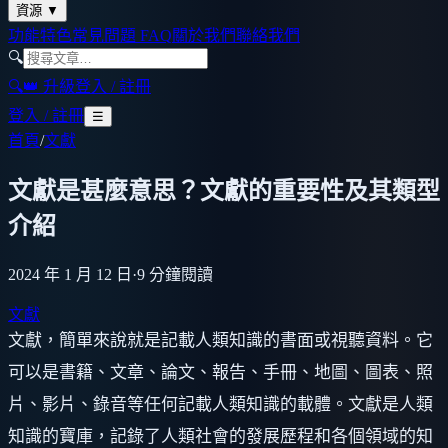
資源
▼
功能特色
常見問題 FAQ
關於我們
聯絡我們
🔍
🔍
👑 升級
登入 / 註冊
登入 / 註冊
☰
首頁
/
文獻
文獻是甚麼意思？文獻的重要性及其類型
介紹
2024 年 1 月 12 日
·
9
分鐘閱讀
文獻
文獻，簡單來說就是記載人類知識的書面或視聽資料。它
可以是書籍、文章、論文、報告、手冊、地圖、圖表、照
片、影片、錄音等任何記載人類知識的載體。文獻是人類
知識的寶庫，記錄了人類社會的發展歷程和各個領域的知