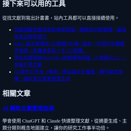
接下來可以用的工具
從找文獻到寫出計畫書，站內工具都可以直接接續使用。
文獻回顧完整流程
從檢索策略、篩選到分群整理，最後
收束出研究缺口
arXiv 論文搜尋與 AI 解讀
200 萬+ 論文，可用中文關鍵
字搜尋（免費會員有 2 次 AI 解讀）
學術文獻搜尋
OpenAlex 跨領域資料庫（3 億筆以上），
含被引用次數
AI 寫作工作台（學術）
學位論文計畫書、期刊論文架
構、國科會計畫書逐章生成
相關文章
AI 輔助文獻整理指南
學會使用 ChatGPT 和 Claude 快速整理文獻，從摘要生成、主
題分類到概念地圖建立，讓你的研究工作事半功倍。