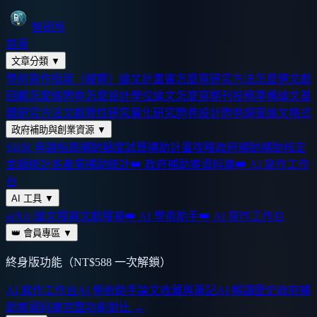
智研所
首頁
文章分類
▼
學術寫作指南（總覽）
論文計畫書怎麼寫
研究方法怎麼選
文獻
回顧怎麼做
問卷怎麼設計
學位論文怎麼寫
期刊投稿準備
論文基
礎
研究方法
文獻
質性研究
量化研究
問卷設計
問卷調查
論文格式
政府補助與創業資源
▼
SBIR 申請指南
補助額度試算
補助計畫攻略
政府補助
補助核定
金額統計
各產業補助統計
👑 政府補助案資料庫
👑 AI 寫作工作
台
AI 工具
▼
arXiv 論文搜尋
文獻搜尋
👑 AI 學術助手
👑 AI 寫作工作台
👑 會員專區
▼
終身版功能（NT$588 一次解鎖）
AI 寫作工作台
AI 學術助手
論文收藏與筆記
AI 解讀歷史
政府補
助案資料庫
完整功能對比 →