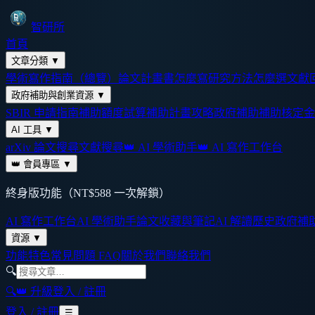
智研所
首頁
文章分類
▼
學術寫作指南（總覽）
論文計畫書怎麼寫
研究方法怎麼選
文獻
政府補助與創業資源
▼
SBIR 申請指南
補助額度試算
補助計畫攻略
政府補助
補助核定金
AI 工具
▼
arXiv 論文搜尋
文獻搜尋
👑 AI 學術助手
👑 AI 寫作工作台
👑 會員專區
▼
終身版功能（NT$588 一次解鎖）
AI 寫作工作台
AI 學術助手
論文收藏與筆記
AI 解讀歷史
政府補
資源
▼
功能特色
常見問題 FAQ
關於我們
聯絡我們
🔍
🔍
👑 升級
登入 / 註冊
登入 / 註冊
☰