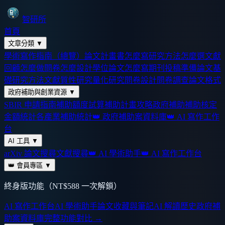
智研所
首頁
文章分類
▼
學術寫作指南（總覽）
論文計畫書怎麼寫
研究方法怎麼選
文獻
回顧怎麼做
問卷怎麼設計
學位論文怎麼寫
期刊投稿準備
論文基
礎
研究方法
文獻
質性研究
量化研究
問卷設計
問卷調查
論文格式
政府補助與創業資源
▼
SBIR 申請指南
補助額度試算
補助計畫攻略
政府補助
補助核定
金額統計
各產業補助統計
👑 政府補助案資料庫
👑 AI 寫作工作
台
AI 工具
▼
arXiv 論文搜尋
文獻搜尋
👑 AI 學術助手
👑 AI 寫作工作台
👑 會員專區
▼
終身版功能（NT$588 一次解鎖）
AI 寫作工作台
AI 學術助手
論文收藏與筆記
AI 解讀歷史
政府補
助案資料庫
完整功能對比 →